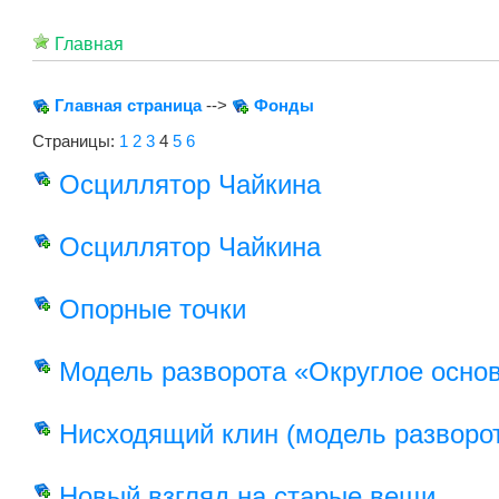
Главная
Главная страница
-->
Фонды
Страницы:
1
2
3
4
5
6
Осциллятор Чайкина
Осциллятор Чайкина
Опорные точки
Модель разворота «Округлое осно
Нисходящий клин (модель разворо
Новый взгляд на старые вещи