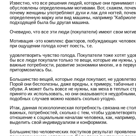
Известно, что все решения людей, которые они принимают 
обусловлены определенными мотивами. Вот, скажем, поче
почему женщины употребляют духи и лак для ногтей, почем
определенную марку или вид машины, например "Кабриолет
подходящей была бы другая машина.
Очевидно, что все эти люди (покупатели) имеют свои моти
Мотивация -это комплекс факторов, побуждающих человек
при ощущении голода хочет поесть, т.е.
удовлетворить чувство голода. Покупатели тоже хотят удо
бы все люди покупали только те вещи, которые им нужны,
важные потребности, развитие экономики многих, и в перв
притормозилась бы.
Большинство вещей, которые люди покупают, не удовлетв
Порой они бесполезны, даже вредны, к примеру, табачные 
обуви. А может быть вовсе не нужны, как меха в теплых ст
принято их использовать, но они оказываются неудобными,
подобных случаев можно назвать сколько угодно.
Итак, данная психологическая потребность связана не сто
важных, потребностей, сколько с тем, чтобы удовлетворят
отношение к социальным началам человека, как, например
выделить свой индивидуализм и конформизм.
Большинство человеческих поступков результат проявлени