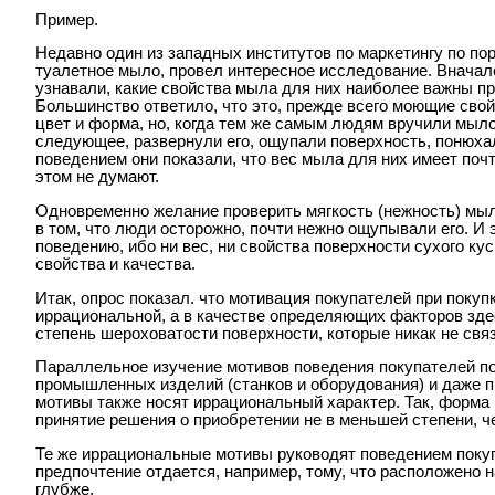
Пример.
Недавно один из западных институтов по маркетингу по по
туалетное мыло, провел интересное исследование. Вначал
узнавали, какие свойства мыла для них наиболее важны пр
Большинство ответило, что это, прежде всего моющие свой
цвет и форма, но, когда тем же самым людям вручили мыло
следующее, развернули его, ощупали поверхность, понюха
поведением они показали, что вес мыла для них имеет поч
этом не думают.
Одновременно желание проверить мягкость (нежность) мыл
в том, что люди осторожно, почти нежно ощупывали его. И
поведению, ибо ни вес, ни свойства поверхности сухого к
свойства и качества.
Итак, опрос показал. что мотивация покупателей при поку
иррациональной, а в качестве определяющих факторов здес
степень шероховатости поверхности, которые никак не свя
Параллельное изучение мотивов поведения покупателей по
промышленных изделий (станков и оборудования) и даже 
мотивы также носят иррациональный характер. Так, форма 
принятие решения о приобретении не в меньшей степени, ч
Те же иррациональные мотивы руководят поведением покупа
предпочтение отдается, например, тому, что расположено 
глубже.