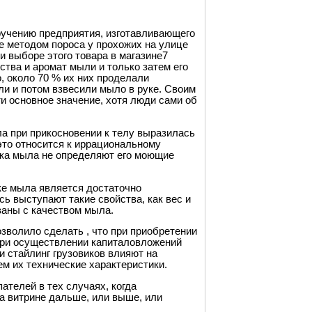
ручению предприятия, изготавливающего
е методом пороса у прохожих на улице
и выборе этого товара в магазине7
ства и аромат мыли и только затем его
, около 70 % их них проделали
ли и потом взвесили мыло в руке. Своим
ти основное значение, хотя люди сами об
а при прикосновении к телу выразилась
 это относится к иррациональному
уска мыла не определяют его моющие
пке мыла является достаточно
ь выступают такие свойства, как вес и
заны с качеством мыла.
зволило сделать , что при приобретении
при осуществлении капиталовложений
и стайлинг грузовиков влияют на
ем их технические характеристики.
телей в тех случаях, когда
на витрине дальше, или выше, или