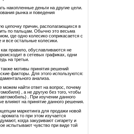
ь накопленные деньги на другие цели.
дования рынка и поведения
ю цепочку причин, располагающихся в
ить по пальцам. Обычно это весьма
ом, где одно колесико соприкасается с
е и все остальные колесики.
 как правило, обуславливаются не
происходит в сетевых графиках, одни
едь на третьи.
а также мотивы принятия решений
ские факторы. Для этого используются:
ндаментального анализа.
 можем найти ответ на вопрос, почему
мобиля) , а не другую без того, чтобы
 автомобиль) . При изучении данного
ые влияют на принятие данного решения.
онцепции маркетинга для продажи новой
о аромата то при этом изучается
 думают, когда закуривают сигарету и
акое испытывают чувство при виде той