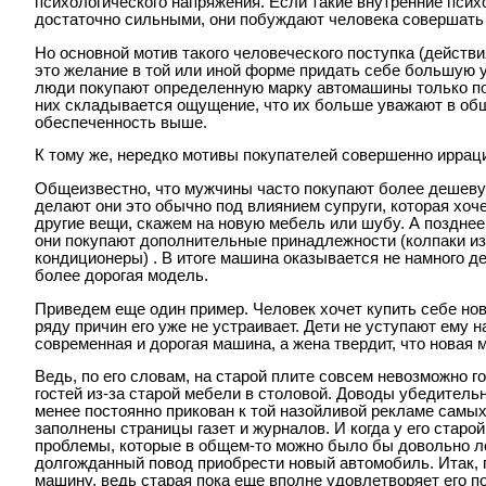
психологического напряжения. Если такие внутренние псих
достаточно сильными, они побуждают человека совершать
Но основной мотив такого человеческого поступка (действия
это желание в той или иной форме придать себе большую у
люди покупают определенную марку автомашины только пот
них складывается ощущение, что их больше уважают в об
обеспеченность выше.
К тому же, нередко мотивы покупателей совершенно иррац
Общеизвестно, что мужчины часто покупают более дешеву
делают они это обычно под влиянием супруги, которая хоч
другие вещи, скажем на новую мебель или шубу. А поздне
они покупают дополнительные принадлежности (колпаки из
кондиционеры) . В итоге машина оказывается не намного д
более дорогая модель.
Приведем еще один пример. Человек хочет купить себе но
ряду причин его уже не устраивает. Дети не уступают ему н
современная и дорогая машина, а жена твердит, что новая 
Ведь, по его словам, на старой плите совсем невозможно г
гостей из-за старой мебели в столовой. Доводы убедительн
менее постоянно прикован к той назойливой рекламе самы
заполнены страницы газет и журналов. И когда у его стар
проблемы, которые в общем-то можно было бы довольно ле
долгожданный повод приобрести новый автомобиль. Итак, п
машину, ведь старая пока еще вполне удовлетворяет его п