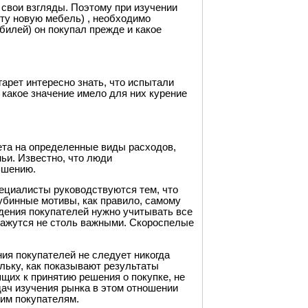
 свои взгляды. Поэтому при изучении
 ту новую мебель) , необходимо
билей) он покупал прежде и какое
арет интересно знать, что испытали
и какое значение имело для них курение
та на определенные виды расходов,
ьи. Известно, что люди
ьшению.
ециалисты руководствуются тем, что
лубинные мотивы, как правило, самому
дения покупателей нужно учитывать все
кажутся не столь важными. Скороспелые
ия покупателей не следует никогда
льку, как показывают результаты
щих к принятию решения о покупке, не
дач изучения рынка в этом отношении
мим покупателям.