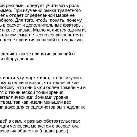
ой рекламы, следует учитывать роль
ример. При изучении рынка туалетного
тель отдает определенной марке не
бного. Для того, чтобы понять, почему
ь в расчет и дополнительные факторы.
 и кокетливые. Мыло является одним из
квальном смысле тесно соприкасается) с
оцессе принятия решений о том, какую
еделяют также принятие решений о
 и оборудования.
 институту маркетинга, чтобы изучить
купателей показал, что технические
отому, что они были более тяжелыми и
я с технической точки зрения
металлическими бочками уровне
твом, так как имели меньший вес
 они даже для специалистов выглядели не
дей в самых разных обстоятельствах
ация человека меняется с возрастом.
развития общества (нации, расы) .