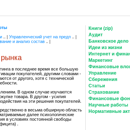
оты
Книги (zip)
Аудит
и
.. |
Управленческий учет на предп
.. |
Банковское дело
ание и анализ состав
.. |
Идеи из жизни
Интернет и фина
 рынка
Маркетинг
Финансовые вло
тинга в последнее время все большую
Управление
ивации покупателей, другими словами -
ются от другого, хотя с технической
Сбережения
ребности.
Статьи
влениям. В одном случае изучаются
Страхование
окупке товара. В другом - усилия
Финансовые фо
здействия на эти решения покупателей.
Научные работы
средственно в весьма обширную область
Нормативные ак
ссматриваемые далее психологические
ия в условиях постоянной свободы
фицита) .