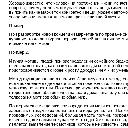
Хорошо известно, что человек на протяжении жизни меняет
вопроса, почему человек покупает именно ту вещь (именно
выяснить какие марки той конкретной вещи (модели автомо
значение они имели для него на протяжении всей жизни.
Пример
При разработке новой концепции маркетинга по продаже сиг
курящие, когда они курили первую в своей жизни сигарету 
в разные годы жизни.
Пример 2.
Изучая мотивы людей при распределении семейного бюдже
очень важно знать, как развивались доходы конкретной сем
приспосабливаются скорее к росту доходов, чем к их умен
Метод функционального анализа Используя этот метод, сп
если поведение людей находится на поверхности, то его г
человеку не известны. Поэтому при изучении мотивов пове
второстепенные обстоятельства, если даже поначалу они 
толкования мотивов обычно обманчивы.
Повторим еще и еще раз: при определении мотивов поведен
забывать о том, что их большинство иррационально. Поско
проводимых исследований, большая часть причин, приводя
известна даже самим покупателям, то одной из главных за
является выявление тех мотивов, которые не известны са