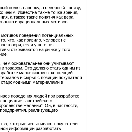
ый полюс наверху, а северный - внизу,
о иным. Известна также точка зрения,
ия, а также такие понятия как вера,
рованию иррациональных мотивов
я мотивов поведения потенциальных
о, что, как правило, человек не
че говоря, если у него нет
тивы открываются на рынке у того
ние.
, чем основательнее они учитывают
и товаром. Это должно стать одним из
зработке маркетинговых концепций.
териалов и сырья с позиции покупателя
я старомодными материалами в
тивов поведения людей при разработке
 специалист австрийского
оролевстве желаний". Он, в частности,
 предприятия, реализующего
ства, которые испытывают покупатели
енной информации разработать