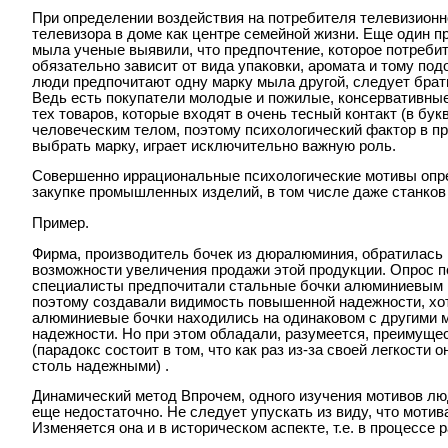
При определении воздействия на потребителя телевизионн
телевизора в доме как центре семейной жизни. Еще один п
мыла ученые выявили, что предпочтение, которое потреби
обязательно зависит от вида упаковки, аромата и тому подо
люди предпочитают одну марку мыла другой, следует брат
Ведь есть покупатели молодые и пожилые, консервативные
тех товаров, которые входят в очень тесный контакт (в бу
человеческим телом, поэтому психологический фактор в пр
выбрать марку, играет исключительно важную роль.
Совершенно иррациональные психологические мотивы опр
закупке промышленных изделий, в том числе даже станков
Пример.
Фирма, производитель бочек из дюралюминия, обратилась к
возможности увеличения продажи этой продукции. Опрос по
специалисты предпочитали стальные бочки алюминиевым п
поэтому создавали видимость повышенной надежности, хот
алюминиевые бочки находились на одинаковом с другими 
надежности. Но при этом обладали, разумеется, преимущес
(парадокс состоит в том, что как раз из-за своей легкости
столь надежными) .
Динамический метод Впрочем, одного изучения мотивов лю
еще недостаточно. Не следует упускать из виду, что мотив
Изменяется она и в историческом аспекте, т.е. в процессе 