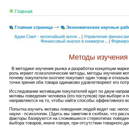
Главная
Главная страница
-->
Экономические научные раб
Адам Смит - величайший англи
.. |
Управление финансам
Финансовый анализ в коммерче
.. |
Формиров
Методы изучения
В методике изучения рынка и разработки концепции марке
роль играют психологические методы, методы изучения мот
почему покупатели охотнее покупают один товар и отказыва
точки зрения оба товара одинаково удовлетворяют его пот
Исследование мотивации покупателей идет по двум напра
мотивы поведения человека (его поступков) при выборе и п
направляются на то, чтобы найти способы эффективного во
Попытка изучить мотивы поведения людей ведет нас непо
науки - психологии. (Здесь мы заметим в скобках, что ра
факторы базируются на сложившихся стереотипах поведен
выбора товаров, иначе говоря, при отсутствии товарного де