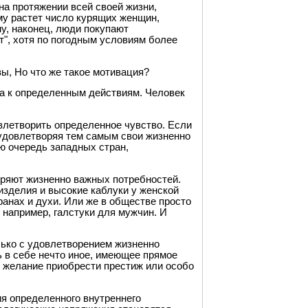
на протяжении всей своей жизни,
му растет число курящих женщин,
у, наконец, люди покупают
", хотя по погодным условиям более
вы, Но что же такое мотивация?
а к определенным действиям. Человек
влетворить определенное чувство. Если
 удовлетворяя тем самым свои жизненно
ую очередь западных стран,
оряют жизненно важных потребностей.
изделия и высокие каблуки у женской
ранах и духи. Или же в обществе просто
 например, галстуки для мужчин. И
лько с удовлетворением жизненно
ь в себе нечто иное, имеющее прямое
, желание приобрести престиж или особо
я определенного внутреннего