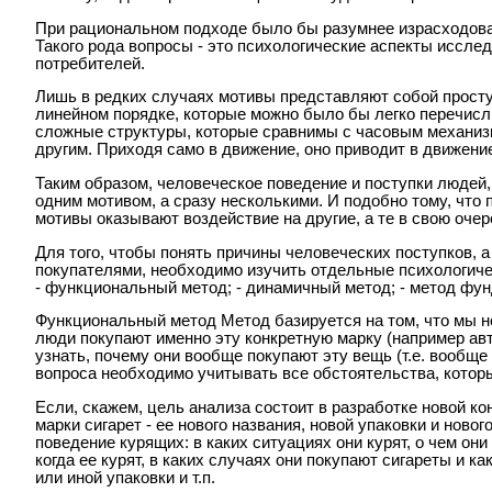
При рациональном подходе было бы разумнее израсходоват
Такого рода вопросы - это психологические аспекты иссле
потребителей.
Лишь в редких случаях мотивы представляют собой просту
линейном порядке, которые можно было бы легко перечисл
сложные структуры, которые сравнимы с часовым механизм
другим. Приходя само в движение, оно приводит в движени
Таким образом, человеческое поведение и поступки людей,
одним мотивом, а сразу несколькими. И подобно тому, что 
мотивы оказывают воздействие на другие, а те в свою очер
Для того, чтобы понять причины человеческих поступков, 
покупателями, необходимо изучить отдельные психологиче
- функциональный метод; - динамичный метод; - метод фу
Функциональный метод Метод базируется на том, что мы не
люди покупают именно эту конкретную марку (например авто
узнать, почему они вообще покупают эту вещь (т.е. вообще
вопроса необходимо учитывать все обстоятельства, котор
Если, скажем, цель анализа состоит в разработке новой к
марки сигарет - ее нового названия, новой упаковки и новог
поведение курящих: в каких ситуациях они курят, о чем они
когда ее курят, в каких случаях они покупают сигареты и к
или иной упаковки и т.п.