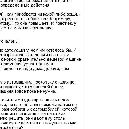
ологические напряжения становятся
 определенные действия.
) , как приобретении какой-либо вещи, -
веренность в обществе. К примеру,
ому, что она повышает их престиж, у
ществе и их материальная
иональны.
ю автомашину, чем им хотелось бы. И
ет израсходовать деньги на совсем
е к новой, сравнительно дешевой машине
 алюминия, усилители или
ешевле, а иногда даже дороже, чем
вую автомашину, поскольку старая по
апоминать, что у соседей более
машина вовсе пока не нужна.
отовить и стыдно приглашать в дом
ые, но взгляд главы семейства тем не
х разнообразных автомобилей, которой
ой машины возникают технические
гко решить, они дают ему столь
очему же все-таки он покупает новую
отребности?