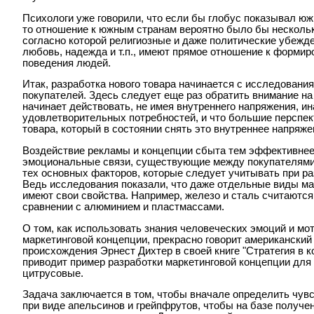
Психологи уже говорили, что если бы глобус показывал южн
то отношение к южным странам вероятно было бы нескольк
согласно которой религиозные и даже политические убежден
любовь, надежда и т.п., имеют прямое отношение к форми
поведения людей.
Итак, разработка нового товара начинается с исследовани
покупателей. Здесь следует еще раз обратить внимание на т
начинает действовать, не имея внутреннего напряжения, ина
удовлетворительных потребностей, и что большие перспек
товара, который в состоянии снять это внутреннее напряже
Воздействие рекламы и концепции сбыта тем эффективнее
эмоциональные связи, существующие между покупателями 
тех основных факторов, которые следует учитывать при ра
Ведь исследования показали, что даже отдельные виды ма
имеют свои свойства. Например, железо и сталь считаютс
сравнении с алюминием и пластмассами.
О том, как использовать знания человеческих эмоций и мо
маркетинговой концепции, прекрасно говорит американский
происхождения Эрнест Дихтер в своей книге "Стратегия в к
приводит пример разработки маркетинговой концепции для
цитрусовые.
Задача заключается в том, чтобы вначале определить чув
при виде апельсинов и грейпфрутов, чтобы на базе получ