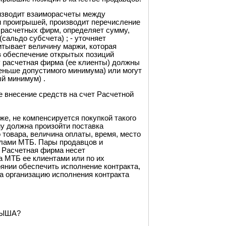
зводит взаиморасчеты между
и проигрышей, производит перечисление
 расчетных фирм, определяет сумму,
сальдо субсчета) ; - уточняет
итывает величину маржи, которая
в обеспечение открытых позиций
у расчетная фирма (ее клиенты) должны
меньше допустимого минимума) или могут
й минимум) .
 внесение средств на счет Расчетной
, не компенсируется покупкой такого
му должна произойти поставка
 товара, величина оплаты, время, место
илами МТБ. Пары продавцов и
 Расчетная фирма несет
а МТБ ее клиентами или по их
янии обеспечить исполнение контракта,
а организацию исполнения контракта
РЫША?