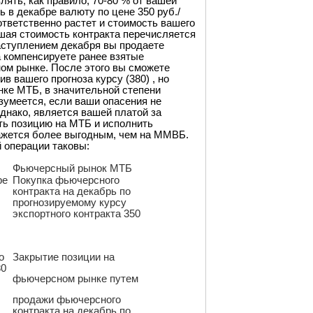
ть, как правило, 70-80 % от вашей
 в декабре валюту по цене 350 руб./
оответственно растет и стоимость вашего
сшая стоимость контракта перечисляется
наступлением декабря вы продаете
 компенсируете ранее взятые
ом рынке. После этого вы сможете
 вашего прогноза курсу (380) , но
ке МТБ, в значительной степени
зумеется, если ваши опасения не
днако, является вашей платой за
ать позицию на МТБ и исполнить
кажется более выгодным, чем на ММВБ.
 операции таковы:
Фьючерсный рынок МТБ
ре
Покупка фьючерсного
контракта на декабрь по
прогнозируемому курсу
экспортного контракта 350
о
Закрытие позиции на
80
фьючерсном рынке путем
продажи фьючерсного
контракта на декабрь по