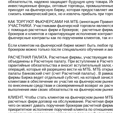
обязательств, надежно защищает будущую цену товара. Им
инвестиционные фонды, оптовые торговцы, промышленные
приходят на фьючерсную биржу, которая предоставляет им
снизить коммерческий риск, но и извлечь прибыль при тор
КАК ТОРГУЮТ ФЬЮЧЕРСАМИ НА МТБ (аннотация Правил ф
УЧАСТНИКИ. Участниками фьючерсной торговли являются: 
с помощью расчетных фирм и брокеров; - расчетные фирм
брокеров и клиентов и гарантирующие исполнение контракт
фьючерсные контракты как по поручениям клиентов, так и н
Если клиентом на фьючерсной бирже может быть любое пре
брокером можно только после специального обучения и ак
РАСЧЕТНАЯ ПАЛАТА. Расчетные фирмы, участвующие во 
объединены в Расчетную палату. При вступлении в Расчет
гарантийные обязательства и вносит вступительный залог, 
операций, которые ей разрешено вести на МТБ. МТБ откры
палаты банковский счет (счет Расчетной палаты) . В рамка
фирмы Биржа ведет отдельный субсчет, на который зачисл
клиентами в обеспечение их участия на фьючерсном рынке
по внесенным средствам и своевременный возврат их рас
выполнения ими своих обязательств на фьючерсном рынке
КЛИЕНТ. Чтобы стать клиентом на фьючерсном рынке МТБ,
расчетных фирм договор на обслуживание. Расчетная фирм
чего он может давать поручения брокерам расчетной фирм
приоритетное исполнение поручений клиента по отношени