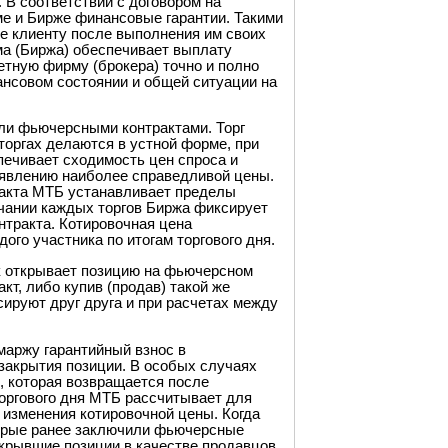
 В соответствии с договором на
е и Бирже финансовые гарантии. Такими
е клиенту после выполнения им своих
ма (Биржа) обеспечивает выплату
тную фирму (брокера) точно и полно
ансовом состоянии и общей ситуации на
ли фьючерсными контрактами. Торг
торгах делаются в устной форме, при
печивает сходимость цен спроса и
явлению наиболее справедливой цены.
ракта МТБ устанавливает пределы
ончании каждых торгов Биржа фиксирует
нтракта. Котировочная цена
го участника по итогам торгового дня.
к открывает позицию на фьючерсном
кт, либо купив (продав) такой же
сируют друг друга и при расчетах между
маржу гарантийный взнос в
закрытия позиции. В особых случаях
, которая возвращается после
торгового дня МТБ рассчитывает для
 изменения котировочной цены. Когда
торые ранее заключили фьючерсные
открывшие позиции в качестве продавцов.