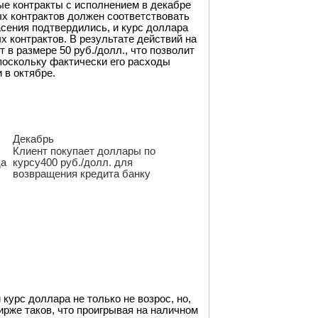
 контракты с исполнением в декабре
ых контрактов должен соответствовать
асения подтвердились, и курс доллара
х контрактов. В результате действий на
в размере 50 руб./долл., что позволит
поскольку фактически его расходы
и в октябре.
Декабрь
Клиент покупает доллары по
да
курсу400 руб./долл. для
возвращения кредита банку
курс доллара не только не возрос, но,
ирже таков, что проигрывая на наличном