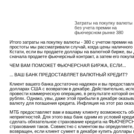
Затраты на покупку валюты
без учета премии на
фьючерсном рынке 380
Итого затраты на покупку валюты - 380 с учетом премии на
простоты мы рассматривали случай, когда цены наличного
Кстати, если вы продаете доллары на валютной бирже, вы 
сначала продаете фьючерсный контракт, а затем его покупа
ЧЕМ ВАМ ПОМОЖЕТ ФЬЮЧЕРСНАЯ БИРЖА, ЕСЛИ...
... ВАШ БАНК ПРЕДОСТАВЛЯЕТ ВАЛЮТНЫЙ КРЕДИТ?
Клиент вашего банка достаточно надежен и вы предоставля
долларах США с возвратом в декабре. Действительно, испо
провести коммерческую операцию, в результате которой о
рублях. Однако, увы, даже этой прибыли в декабре оказыв
валюту для погашения кредита. Инфляция на этот раз оказ
МТБ предоставляет вам и вашему клиенту возможность об
неприятностей. Для этого ваш банк одним из условий кред
сделать обязательное страхование кредита на ФЬЮЧЕР
страхования таков. Совместно с клиентом вы определяете,
возвращен, если клиент сумеет в декабре купить доллары по