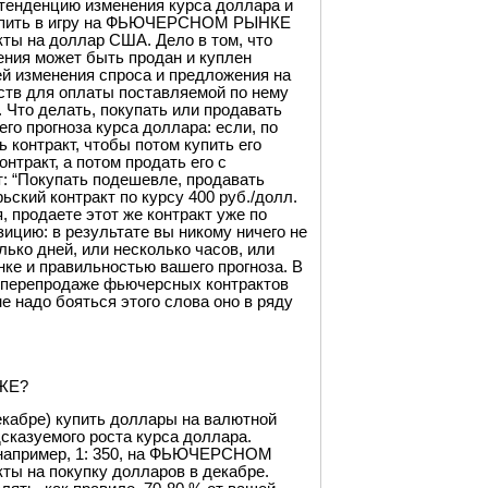
тенденцию изменения курса доллара и
ступить в игру на ФЬЮЧЕРСНОМ РЫНКЕ
ты на доллар США. Дело в том, что
ения может быть продан и куплен
ей изменения спроса и предложения на
дств для оплаты поставляемой по нему
 Что делать, покупать или продавать
го прогноза курса доллара: если, по
 контракт, чтобы потом купить его
нтракт, а потом продать его с
: “Покупать подешевле, продавать
ьский контракт по курсу 400 руб./долл.
, продаете этот же контракт уже по
зицию: в результате вы никому ничего не
ько дней, или несколько часов, или
нке и правильностью вашего прогноза. В
а перепродаже фьючерсных контрактов
 надо бояться этого слова оно в ряду
ЖЕ?
екабре) купить доллары на валютной
дсказуемого роста курса доллара.
 например, 1: 350, на ФЬЮЧЕРСНОМ
ы на покупку долларов в декабре.