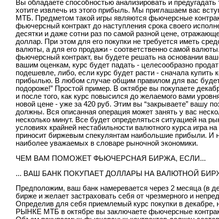
Вы обладаете способностью анализировать и предугадать 
хотите извлечь из этого прибыль. Мы приглашаем вас в
МТБ. Предметом такой игры являются фьючерсные контрак
фьючерсный контракт до наступления срока своего исполн
десятки и даже сотни раз по самой разной цене, отражающ
доллар. При этом для его покупки не требуется иметь сре
валюты, а для его продажи - соответственно самой валюты.
фьючерсный контракт, вы будете решать на основании ваше
вашим оценкам, курс будет падать - целесообразно продать
подешевле, либо, если курс будет расти - сначала купить ко
прибылью. В любом случае общим правилом для вас будет
подороже!” Простой пример. В октябре вы покупаете декабр
и после того, как курс повысился до желаемого вами уровня
новой цене - уже за 420 руб. Этим вы “закрываете” вашу по
должны. Вся описанная операция может занять у вас нескол
несколько минут. Все будет определяться ситуацией на ры
условиях крайней нестабильности валютного курса игра н
приносит биржевым спекулянтам наибольшие прибыли. И не
наиболее уважаемых в словаре рыночной экономики.
ЧЕМ ВАМ ПОМОЖЕТ ФЬЮЧЕРСНАЯ БИРЖА, ЕСЛИ...
... ВАШ БАНК ПОКУПАЕТ ДОЛЛАРЫ НА ВАЛЮТНОЙ БИР
Предположим, ваш банк намеревается через 2 месяца (в д
бирже и желает застраховать себя от чрезмерного и непре
Определив для себя приемлемый курс покупки в декабре,
РЫНКЕ МТБ в октябре вы заключаете фьючерсные контракт