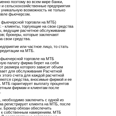
енно поэтому во всем мире банки,
 и сельскохозяйственные предприятия
 уникальную возможность не только
говле фьючерсом.
ьючерсной торговли на МТБ)
- клиенты, торгующие на свои средства
ы, ведущие расчетное обслуживание
ов; брокеры, которые заключают
а свои средства.
дприятие или частное лицо, то стать
кредитации на МТБ.
фьючерсной торговле на МТБ
ную палату фирма берет на себя
от размера которого зависит объем
вает для обслуживания Расчетной
х этого счета для каждой расчетной
яются средства, вносимые фирмой и ее
. МТБ гарантирует выплату процентов
четным фирмам и клиентам после
.
 необходимо заключить с одной из
а регистрирует клиента на МТБ, после
ы. Брокер обязан обеспечить
ю к собственным намерениям. МТБ