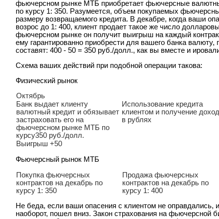
фьючерсном рынке МТБ приобретает фьючерсные валютные
по курсу 1: 350. Разумеется, объем покупаемых фьючерсн
размеру возвращаемого кредита. В декабре, когда ваши оп
возрос до 1: 400, клиент продает такое же число долларовы
фьючерсном рынке он получит выигрыш на каждый контракт 
ему гарантированно приобрести для вашего банка валюту, 
составят: 400 - 50 = 350 руб./долл., как вы вместе и ировал
Схема ваших действий при подобной операции такова:
Физический рынок
Октябрь
Банк выдает клиенту
Использование кредита
валютный кредит и обязывает
клиентом и получение дохо
застраховать его на
в рублях
фьючерсном рынке МТБ по
курсу350 руб./долл.
Выигрыш +50
Фьючерсный рынок МТБ
Покупка фьючерсных
Продажа фьючерсных
контрактов на декабрь по
контрактов на декабрь по
курсу 1: 350
курсу 1: 400
Не беда, если ваши опасения с клиентом не оправдались, и 
наоборот, пошел вниз. Закон страхования на фьючерсной б