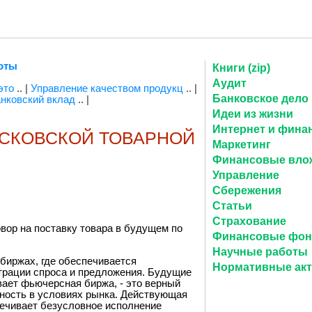
оты
Книги (zip)
Аудит
 это
.. |
Управление качеством продукц
.. |
Банковское дело
нковский вклад
.. |
Идеи из жизни
Интернет и фина
СКОВСКОЙ ТОВАРНОЙ
Маркетинг
Финансовые вло
Управление
Сбережения
Статьи
Страхование
вор на поставку товара в будущем по
Финансовые фо
Научные работы
иржах, где обеспечивается
Нормативные ак
трации спроса и предложения. Будущие
вает фьючерсная биржа, - это верный
ность в условиях рынка. Действующая
ечивает безусловное исполнение