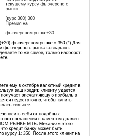
текущему курсу фьючерсного
рынка
(курс 380) 380
Премия на
фьючерсном рынке+30
 (+30) фьючерсном рынке = 350 (*) Для
 и фьючерсного рынка совпадают.
делаете то же самое, только наоборот:
ете.
ете ему в октябре валютный кредит в
льзуя ваш кредит, клиенту удается
н получает впечатляющую прибыль в
ается недостаточно, чтобы купить
алась сильнее.
езопасить себя от подобных
итного соглашения с клиентом должен
СНОМ РЫНКЕ МТБ. Механизм этого
 что кредит банку может быть
 курсу 1: 350. После этого клиент на