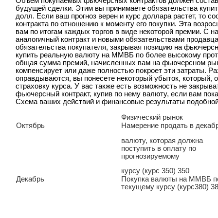
Объем покупаемых фьючерсных контрактов должен составля
будущей сделки. Этим вы принимаете обязательства купить
долл. Если ваш прогноз верен и курс доллара растет, то с
контракта по отношению к моменту его покупки. Эта возро
вам по итогам каждых торгов в виде некоторой премии. С 
аналогичный контракт и новыми обязательствами продавца
обязательства покупателя, закрывая позицию на фьючерсн
купить реальную валюту на ММВБ по более высокому против
общая сумма премий, начисленных вам на фьючерсном рын
компенсирует или даже полностью покроет эти затраты. Ра
оправдываются, вы понесете некоторый убыток, который, о
страховку курса. У вас также есть возможность не закрыв
фьючерсный контракт, купив по нему валюту, если вам по
Схема ваших действий и финансовые результаты подобной
Физический рынок
Октябрь
Намерение продать в декаб
валюту, которая должна
поступить в оплату по
прогнозируемому
курсу (курс 350) 350
Декабрь
Покупка валюты на ММВБ п
текущему курсу (курс380) 3