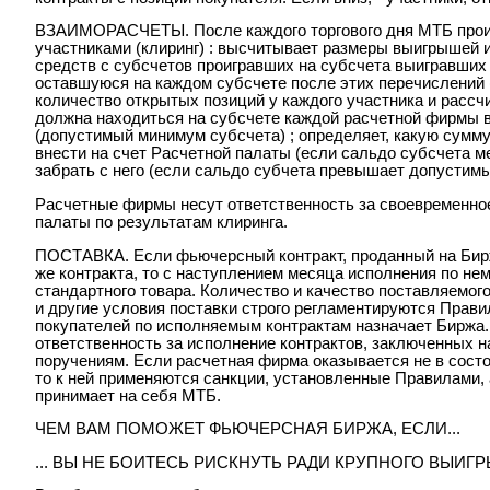
ВЗАИМОРАСЧЕТЫ. После каждого торгового дня МТБ прои
участниками (клиринг) : высчитывает размеры выигрышей 
средств с субсчетов проигравших на субсчета выигравших
оставшуюся на каждом субсчете после этих перечислений (
количество открытых позиций у каждого участника и рассч
должна находиться на субсчете каждой расчетной фирмы 
(допустимый минимум субсчета) ; определяет, какую сумм
внести на счет Расчетной палаты (если сальдо субсчета 
забрать с него (если сальдо субчета превышает допустимы
Расчетные фирмы несут ответственность за своевременное
палаты по результатам клиринга.
ПОСТАВКА. Если фьючерсный контракт, проданный на Бирже
же контракта, то с наступлением месяца исполнения по не
стандартного товара. Количество и качество поставляемого
и другие условия поставки строго регламентируются Прав
покупателей по исполняемым контрактам назначает Биржа.
ответственность за исполнение контрактов, заключенных н
поручениям. Если расчетная фирма оказывается не в состо
то к ней применяются санкции, установленные Правилами, 
принимает на себя МТБ.
ЧЕМ ВАМ ПОМОЖЕТ ФЬЮЧЕРСНАЯ БИРЖА, ЕСЛИ...
... ВЫ НЕ БОИТЕСЬ РИСКНУТЬ РАДИ КРУПНОГО ВЫИГ