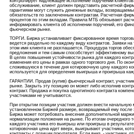
контролирует надлежащее исполнение поручений клиентов.
обслуживание, клиент должен представить расчетной фирм
гарантиями могут служить денежные вклады, возвращаемы
обязательств по заключенным контрактам. Расчетная фир
процентов по этим вкладам. Правила МТБ обязывают расче
информировать клиента об исполнении поручений, его фин
фьючерсном рынке.
ТОРГИ. Биржа устанавливает фиксированное время торгов
ведется раздельно по каждому виду контрактов. Заявки на 
этом имя клиента не разглашается. Процедура торгов обес
предложения и тем самым способствует эффективному вы
В целях повышения устойчивости рынка для каждого конт
изменения его цены в рамках одного торгового дня. По ок
сложившуюся в течение дня котировочную цену каждого ко
используется для определения выигрыша и проигрыша каждо
ГАРАНТИИ. Продав (купив) фьючерсный контракт, участни
рынке. Закрыть эту позицию он может либо исполнив контра
контракт. Продажа и покупка однотипного контракта компен
участниками не учитываются.
При открытии позиции участник должен внести начальную 
установленном Биржей размере, возвращаемый ему после 
Биржа может потребовать внесения дополнительной маржи
нормализации положения на рынке. По итогам очередного 
каждого участника его выигрыш или проигрыш в результате
котировочная цена идет вверх, выигрывают участники, ко
контракты с позиции покупателя. Если вниз, - участники, 