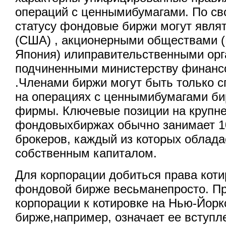
операций с ценнымибумагами. По с
статусу фондовые биржи могут явля
(США) , акционерными обществами (
Япония) илиправительственными орг
подчиненными министерству финанс
.Членами биржи могут быть только 
на операциях с ценнымибумагами би
фирмы. Ключевые позиции на крупн
фондовыхбиржах обычно занимает 1
брокеров, каждый из которых облад
собственным капиталом.
Для корпорации добиться права коти
фондовой бирже весьманепросто. Пр
корпорации к котировке на Нью-Йор
бирже,например, означает ее вступл