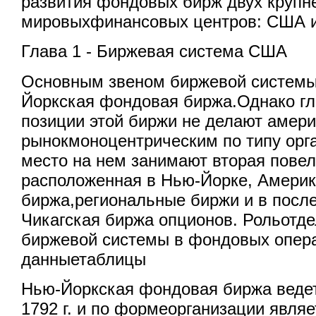
развития фондовых бирж двух круп
мировыхфинансовых центров: США и
Глава 1 - Биржевая система США
Основным звеном биржевой систем
Йоркская фондовая биржа.Однако г
позиции этой биржи не делают амер
рынокмоноцентрическим по типу орг
место на нем занимают вторая повел
расположенная в Нью-Йорке, Амери
биржа,региональные биржи и в посл
Чикагская биржа опционов. Рольотд
биржевой системы в фондовых опер
данныетаблицы
Нью-Йоркская фондовая биржа ведет
1792 г. и по формеорганизации являе