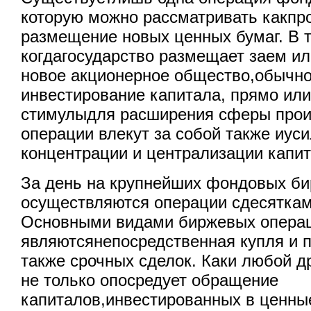
которую можно рассматривать какпро
размещение новых ценных бумаг. В т
когдагосударство размещает заем ил
новое акционерное общество,обычно
инвестирование капитала, прямо или
стимулыдля расширения сферы прои
операции влекут за собой также иус
концентрации и централизации капит
За день на крупнейших фондовых б
осуществляются операции сдесяткам
Основными видами биржевых опера
являютсянепосредственная купля и п
также срочных сделок. Каки любой д
не только опосредует обращение
капиталов,инвестированных в ценные