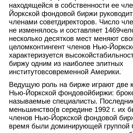
находящейся в собственности ее чл
Йоркской фондовой биржи руководит
членами советдиректоров. Число член
не изменялось и составляет 1469чел
несколько десятков мест меняют сво
целомконтингент членов Нью-Йоркс
характеризуется высокойстабильност
биржу одним из наиболее элитных
институтовсовременной Америки.
Ведущую роль на бирже играют две 
Нью-Йоркской фондовойбиржи: броке
называемые специалисты. Последни
меньшинство(в середине 1992 г. их б
членов Нью-Йоркской фондовой бирж
время были доминирующей группой 