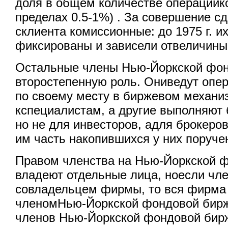
доля в общем количестве операцийко
пределах 0.5-1%) . За совершение с
склиента комиссионные: до 1975 г. 
фиксированы и зависели отвеличины
Остальные члены Нью-Йоркской фон
второстепенную роль. Ониведут опер
по своему месту в биржевом механи
кспециалистам, а другие выполняют 
но не для инвесторов, адля брокеро
им часть накопившихся у них поруче
Правом членства на Нью-Йоркской 
владеют отдельные лица, ноесли чл
совладельцем фирмы, то вся фирма 
членомНью-Йоркской фондовой бирж
членов Нью-Йоркской фондовой би