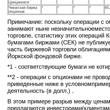
Цинциннати
Чикагская биржа
*
*
*
*
65
опционов
Примечание: поскольку операции с 
занимают ныне незначительноеместо
торговле, статистику этих операций
бумагами биржами (СЕК) не публику
часть биржевой торговли облигация
Йоркской фондовой бирже.
*1 - соответствующие бумаги не коти
**2 - операции с опционами не прово
приведенные ниже в условномпример
деятельность (в долл.) .
В этом примере разрыв между ценам
предлагаются инвесторами(клиентами