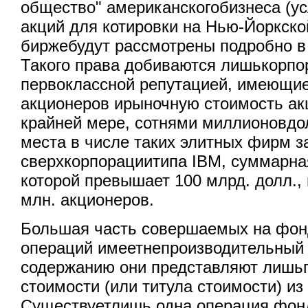
общество" американскогобизнеса (у
акций для котировки на Нью-Йоркск
биржебудут рассмотрены подробно в
Такого права добиваются лишькорпо
первоклассной репутацией, имеющи
акционеров ирыночную стоимость ак
крайней мере, сотнями миллионовдо
места в числе таких элитных фирм 
сверхкорпорациитипа IBM, суммарна
которой превышает 100 млрд. долл.,
млн. акционеров.
Большая часть совершаемых на фон
операций имеетнепроизводительный 
содержанию они представляют лиш
стоимости (или титула стоимости) из 
Существуетлишь одна операция фон