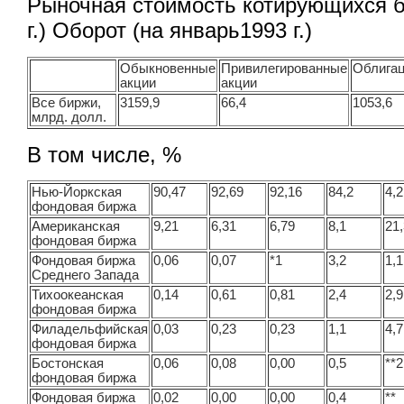
Рыночная стоимость котирующихся б
г.) Оборот (на январь1993 г.)
Обыкновенные
Привилегированные
Облига
акции
акции
Все биржи,
3159,9
66,4
1053,6
млрд. долл.
В том числе, %
Нью-Йоркская
90,47
92,69
92,16
84,2
4,2
фондовая биржа
Американская
9,21
6,31
6,79
8,1
21
фондовая биржа
Фондовая биржа
0,06
0,07
*1
3,2
1,1
Среднего Запада
Тихоокеанская
0,14
0,61
0,81
2,4
2,9
фондовая биржа
Филадельфийская
0,03
0,23
0,23
1,1
4,7
фондовая биржа
Бостонская
0,06
0,08
0,00
0,5
**2
фондовая биржа
Фондовая биржа
0,02
0,00
0,00
0,4
**