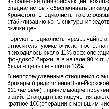
выполнение главнойфункции, возлож
специалистов - обеспечивать ликвид
Крометого, специалисты также обяз
стабилизацию конъюнктуры ипредот
скачки цен.
Торгуют специалисты чрезвычайно а
относительнуюмалочисленность, на н
приходилось около 11% всех операц
фондовой биржи, а в начале 90-х гг.
была ещевыше - почти 13%.
В непосредственные отношения с ак
брокеры (среди членовНью-Йоркской
611 человек) , принимающие поруче
акций. Стандартные поручения даютс
кратное 100(операции с меньшим чис