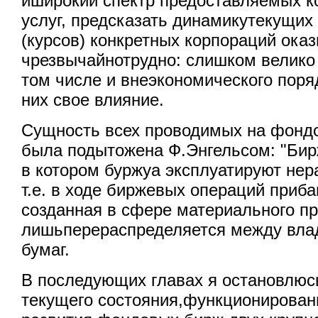
иширокий спектр предоставляемых к
услуг, предсказать динамикутекущих
(курсов) конкретных корпораций ока
чрезвычайнотрудно: слишком велико
том числе и внеэкономического пор
них свое влияние.
Сущность всех проводимых на фонд
была подытожена Ф.Энгельсом: "Бирж
в котором буржуа эксплуатируют нера
т.е. в ходе биржевых операций приб
созданная в сфере материального пр
лишьперераспределяется между вла
бумаг.
В последующих главах я остановлюс
текущего состояния,функционирован