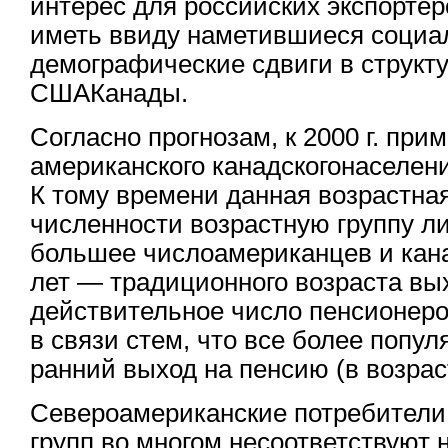
интерес для российских экспортер
иметь ввиду наметившиеся социа
демографические сдвиги в структ
СШАКанады.
Согласно прогнозам, к 2000 г. при
американского канадскогонаселени
К тому времени данная возрастна
численности возрастную группу ли
большее числоамериканцев и кана
лет — традиционного возраста вы
действительное число пенсионеров
в связи стем, что все более попу
ранний выход на пенсию (в возраст
Североамериканские потребители
групп во многом несоответствуют