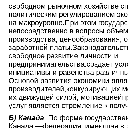
свободном рыночном хозяйстве с
политическим регулированием эк
на макроуровне.При этом государ
непосредственно в вопросы объем
производства, ценообразования, о
заработной платы.Законодательст
свободное развитие личности и
предпринимательства,создает усл
инициативы и равенства различн
Основой развития экономики явля
производителей,конкурирующих ме
их движущей силой, мотивациейпр
услуг является стремление к пол
Б) Канада
. По форме государстве
Канада —федерация, имеющая в с