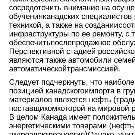
сосредоточить внимание на осущ
обученияканадских специалистов 
техникой, а также на созданиисо
инфраструктуры по ее ремонту, с 
обеспечитьпослепродажное обслу
Перспективной стадией российско
являются также автомобили семей
автоматическойтрансмиссией.
Следует подчеркнуть, что наибол
позицией канадскогоимпорта в гр
материалов является нефть (тра
поставщикомкоторой на мировой р
В целом Канада имеет положитель
энергетическими товарами (нефть,
гидроэлектроэнергия)Однако, уч