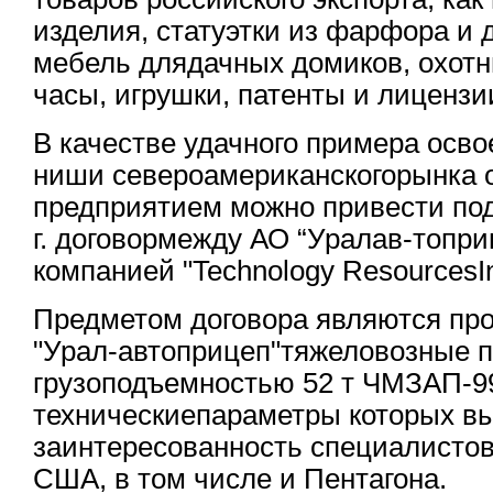
изделия, статуэтки из фарфора и 
мебель длядачных домиков, охотн
часы, игрушки, патенты и лицензи
В качестве удачного примера осв
ниши североамериканскогорынка 
предприятием можно привести под
г. договормежду АО “Уралав-топри
компанией "Technology ResourcesInte
Предметом договора являются пр
"Урал-автоприцеп"тяжеловозные 
грузоподъемностью 52 т ЧМЗАП-9
техническиепараметры которых в
заинтересованность специалисто
США, в том числе и Пентагона.