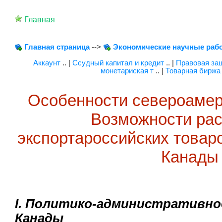
Главная
Главная страница
-->
Экономические научные раб
Аккаунт
.. |
Ссудный капитал и кредит
.. |
Правовая за
монетариская т
.. |
Товарная биржа 
Особенности североамер
Возможности ра
экспортароссийских товар
Канады
I. Политико-административн
Канады