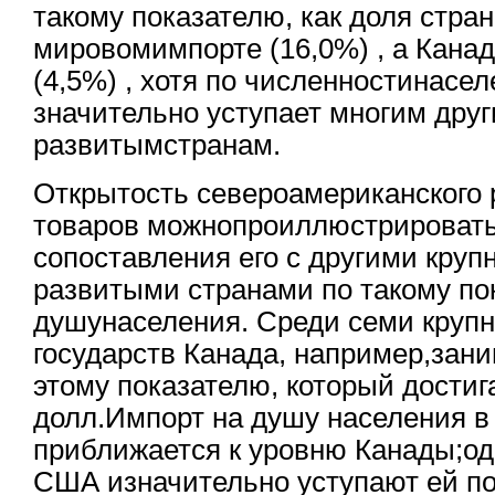
такому показателю, как доля стра
мировомимпорте (16,0%) , а Кана
(4,5%) , хотя по численностинасе
значительно уступает многим др
развитымстранам.
Открытость североамериканского
товаров можнопроиллюстрировать
сопоставления его с другими кр
развитыми странами по такому пок
душунаселения. Среди семи круп
государств Канада, например,зани
этому показателю, который достиг
долл.Импорт на душу населения в
приближается к уровню Канады;одн
США изначительно уступают ей по