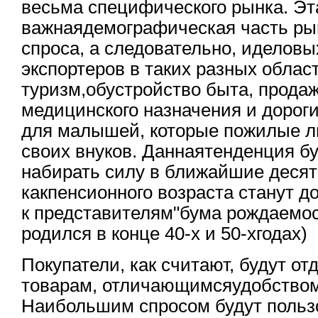
весьма специфического рынка. Эт
важнаядемографическая часть рын
спроса, а следовательно, иделов
экспортеров в таких разных област
туризм,обустройство быта, прода
медицинского назначения и дорог
для малышей, которые пожилые л
своих внуков. Даннаятенденция б
набирать силу в ближайшие десят
какпенсионного возраста станут дос
к представителям"бума рождаемости
родился в конце 40-х и 50-хгодах)
Покупатели, как считают, будут о
товарам, отличающимсяудобством
Наибольшим спросом будут польз