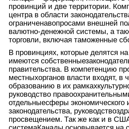
провинций и две территории. Ко
центра в области законодательств
ограниченавопросами внешней по
валютно-денежной системы, а та
торговли, включая таможенные сб
В провинциях, которые делятся на 
имеются собственныезаконодател
правительства. В компетенцию пр
местныхорганов власти входят, в 
образованию в их рамкахкультурно
руководство правоохранительным
отдельныесферы экономического и
законодательства, руководствозд
просвещением. Так же как и в СШ
системаКанады основывается на 