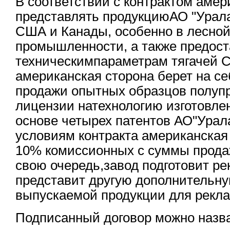
В соответствии с контрактом аме
представлять продукциюАО "Урала
США и Канады, особенно в лесно
промышленности, а также предос
техническимпараметрам тягачей С
американская сторона берет на с
продажи опытных образцов полуп
лицензии натехнологию изготовле
основе четырех патентов АО"Урал
условиям контракта американская
10% комиссионных с суммы продаж
свою очередь,завод подготовит р
представит другую дополнитель
выпускаемой продукции для рекл
Подписанный договор можно назва