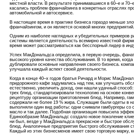
местной власти. В результате принимавшиеся в 60–е и 70–
касались проблем франчайзинга в конкретных отраслях пр
автомобильной и автосервисе.
В настоящее время в практике бизнеса гораздо меньше зло
франчайзингом, и он является основой многих предприятий
Одним из наиболее наглядных и убедительных примеров р
системы является деятельность всемирно известной фирм
время может рассматриваться как бесспорный лидер в инд
Успех МакДональдса определила, в первую очередь, фана
высокого уровня качества обслуживания. В то время, когд
дублировали основные направления своего бизнеса. комп
улучшала каждый аспект своей деятельности.
Когда в конце 40–х годов братья Ричард и Морис МакДон
придорожного кафе задумались над тем, как улучшить обсл
естественно, увеличить доход, они нашли удачный способ:
трех блюд, стандартизировали технологию на основе конв
рецептуру организации приготовления блюд. Например, гам
содержали не более 19 % жира. Служащие были одеты в 
выполняли один вид работы: одни снимали гамбургеры со с
масло и так далее. Подобная организация повысила эффек
Единообразие МакДональдс создало новое поколение клиент
ни был, везде у МакДональдса прекрасное и быстрое обс
блюд. Аналогичные предприятия быстрого обслуживания с
Каждый из этих бизнесменов имеет свою торговую марку, 