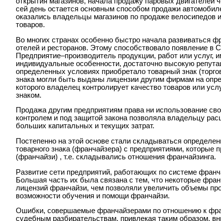
открытия магазинов, начала продажу паровых двигателей ч
сей день остается основным способом продажи автомобил
оказались владельцы магазинов по продаже велосипедов 
товаров.
Во многих странах особенно быстро начала развиваться ф
отелей и ресторанов. Этому способствовало появление в С
Предприятие–производитель продукции, работ или услуг, 
индивидуальные особенности, достаточно высокую репута
определенных условиях приобретало товарный знак (торго
знака могли быть выданы лицензии другим фирмам на опре
которого владелец контролирует качество товаров или усл
знаком.
Продажа другим предприятиям права ни использование свое
контролем и под защитой закона позволяла владельцу рас
больших капитальных и текущих затрат.
Постепенно на этой основе стали складываться определе
товарного знака (франчайзера) с предприятиями, которые 
(франчайзи) , т.е. складывались отношения франчайзинга.
Развитие сети предприятий, работающих по системе франч
Большая часть их была связана с тем, что некоторые фра
лицензий франчайзи, чем позволяли увеличить объемы про
возможности обучения и помощи франчайзи.
Ошибки, совершаемые франчайзерами по отношению к фран
судебным разбирательствам, привлекая таким образом, вн