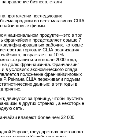
о направление бизнеса, стали
 на протяжении последующих
ь объема продажи во всех магазинах США
анчайзинговые фирмы.
овом национальном продукте—это в три
ль франчайзинг представляет свыше 7
неквалифицированных рабочих, которые
нистерства торговли США реализация
чайзинга, возрастает на 10 %
жна сохраниться и после 2000 года,
я на долю франчайзинга. Франчайзинг
и в условиях экономического спада
 является положение франчайзинговых
тва Р. Рейгана США переживали подъем
татистические данные: в эти годы в
дприятие.
т, двинулся за границу, чтобы пустить
аншизы в других странах., а некоторые
дную сеть.
анчайзи владеют более чем 32 000
дной Европе, государствах восточного
ранах региона Карибского моря.