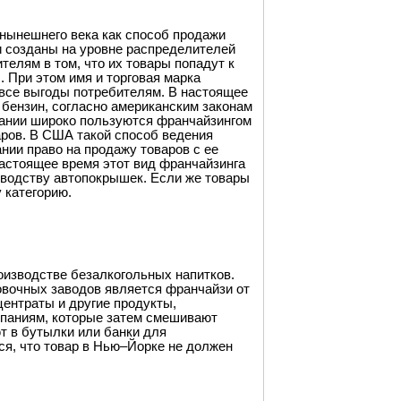
нынешнего века как способ продажи
и созданы на уровне распределителей
телям в том, что их товары попадут к
. При этом имя и торговая марка
все выгоды потребителям. В настоящее
бензин, согласно американским законам
мпании широко пользуются франчайзингом
аров. В США такой способ ведения
нии право на продажу товаров с ее
настоящее время этот вид франчайзинга
зводству автопокрышек. Если же товары
 категорию.
оизводстве безалкогольных напитков.
овочных заводов является франчайзи от
центраты и другие продукты,
паниям, которые затем смешивают
т в бутылки или банки для
я, что товар в Нью–Йорке не должен