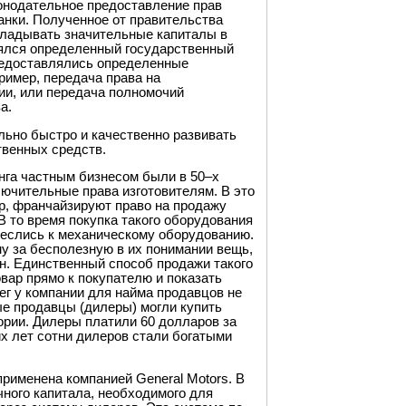
онодательное предоставление прав
банки. Полученное от правительства
кладывать значительные капиталы в
анялся определенный государственный
предоставлялись определенные
ример, передача права на
ии, или передача полномочий
а.
льно быстро и качественно развивать
твенных средств.
га частным бизнесом были в 50–х
лючительные права изготовителям. В это
р, франчайзируют право на продажу
 то время покупка такого оборудования
неслись к механическому оборудованию.
 за бесполезную в их понимании вещь,
н. Единственный способ продажи такого
вар прямо к покупателю и показать
ег у компании для найма продавцов не
ые продавцы (дилеры) могли купить
рии. Дилеры платили 60 долларов за
их лет сотни дилеров стали богатыми
именена компанией General Motors. В
чного капитала, необходимого для