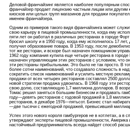
Деловой франчайзинг является наиболее популярным спос
франчайзер продает лицензию частным лицам или другим к
киосков или целых групп магазинов для продажи покупател
именем франчайзера.
Одним из примеров такого видя франчайзинга может служи
свою карьеру в пищевой промышленности, когда ему испол
пяти лет он работал в различных ресторанах в городе Форт
бросил школу и в 1950 году, когда ему исполнилось 17 лет,
получил образование повара. В 1953 году, после демобили
тот же ресторан, и вскоре был назначен помощником управ
1962 году компания купила еще четыре ресторана в городе
назначен управляющим этих ресторанов с условием, что он
эти рестораны прибыльными. Это было не так просто. В то
более сотни наименований, что создавало сложность в над
сократить список наименований и усилить местную рекламу
продажи от всех четырех ресторанов составлял 2500 долла
новой стратегии продажа удвоилась. В 1968 году эти рест
свою долю, составляющую 1,7 миллиона долларов. В возра
Томас решил заняться большим бизнесом и продавать гамбу
году—девять ресторанов с годовой продажей в 1,8 миллион
ресторанов, в декабре 1976—пятьсот. Бизнес стал набират
—две тысячи с ежегодной продажей, превысившей миллиа
Успех этого нового короля гамбургеров не в котлетах, а в
утверждают эксперты пищевой промышленности, Америка и
настойчивый предприниматель всегда найдет способ расши