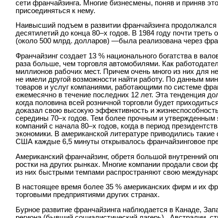
сети франчайзинга. Многие бизнесмены, поняв и приняв эт
присоединяться к нему.
Наивысший подъем в развитии франчайзинга продолжался
десятилетий до конца 80–х годов. В 1984 году почти трет
(около 500 млрд. долларов) —была реализована через фр
Франчайзинг создает 13 % национального богатства в вал
раза больше, чем торговля автомобилями. Как работодате
миллионов рабочих мест. Причем очень много из них для 
не имели другой возможности найти работу. По данным ми
товаров и услуг компаниями, работающими по системе фран
ежемесячно в течение последних 12 лет. Эта тенденция дол
когда половина всей розничной торговли будет приходитьс
доказал свою высокую эффективность и жизнеспособность 
середины 70–х годов. Тем более прочным и утвержденным
компаний с начала 80–х годов, когда в период президентс
экономики. В американской литературе приводились такие с
США каждые 6,5 минуты открывалось франчайзинговое пре
Американский франчайзинг, обретя большой внутренний опы
ростки на других рынках. Многие компании продали свои фр
из них быстрыми темпами распространяют свою междунаро
В настоящее время более 35 % американских фирм и их фр
торговыми предприятиями других странах.
Бурное развитие франчайзинга наблюдается в Канаде, Запа
региона (бывший социалистический лагерь) , Австралии, ст