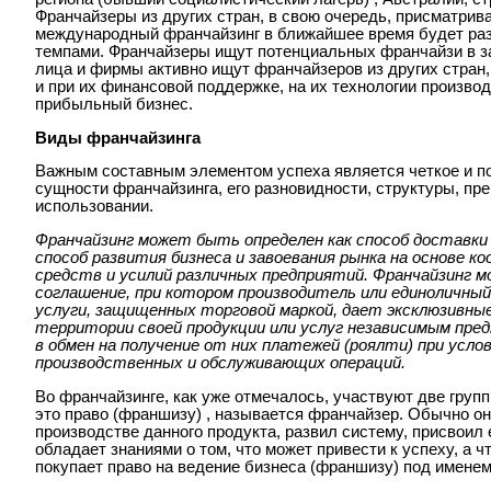
Франчайзеры из других стран, в свою очередь, присматри
международный франчайзинг в ближайшее время будет ра
темпами. Франчайзеры ищут потенциальных франчайзи в з
лица и фирмы активно ищут франчайзеров из других стран,
и при их финансовой поддержке, на их технологии произво
прибыльный бизнес.
Виды франчайзинга
Важным составным элементом успеха является четкое и п
сущности франчайзинга, его разновидности, структуры, пр
использовании.
Франчайзинг может быть определен как способ доставки
способ развития бизнеса и завоевания рынка на основе 
средств и усилий различных предприятий. Франчайзинг 
соглашение, при котором производитель или единоличны
услуги, защищенных торговой маркой, дает эксклюзивные
территории своей продукции или услуг независимым пре
в обмен на получение от них платежей (роялти) при усло
производственных и обслуживающих операций.
Во франчайзинге, как уже отмечалось, участвуют две групп
это право (франшизу) , называется франчайзер. Обычно он
производстве данного продукта, развил систему, присвоил 
обладает знаниями о том, что может привести к успеху, а ч
покупает право на ведение бизнеса (франшизу) под именем