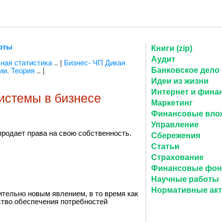
оты
Книги (zip)
Аудит
ная статистика
.. |
Бизнес- ЧП Дикая
Банковское дело
ии. Теория
.. |
Идеи из жизни
Интернет и фина
истемы в бизнесе
Маркетинг
Финансовые вло
Управление
 продает права на свою собственность.
Сбережения
Статьи
Страхование
Финансовые фо
Научные работы
Нормативные ак
тельно новым явлением, в то время как
ство обеспечения потребностей