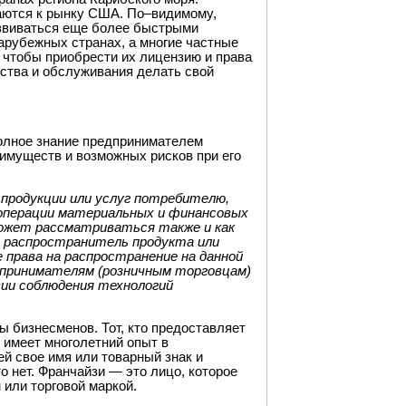
ваются к рынку США. По–видимому,
звиваться еще более быстрыми
арубежных странах, а многие частные
 чтобы приобрести их лицензию и права
дства и обслуживания делать свой
олное знание предпринимателем
еимуществ и возможных рисков при его
 продукции или услуг потребителю,
кооперации материальных и финансовых
может рассматриваться также и как
й распространитель продукта или
 права на распространение на данной
дпринимателям (розничным торговцам)
вии соблюдения технологий
ы бизнесменов. Тот, кто предоставляет
 имеет многолетний опыт в
ей свое имя или товарный знак и
то нет. Франчайзи — это лицо, которое
 или торговой маркой.