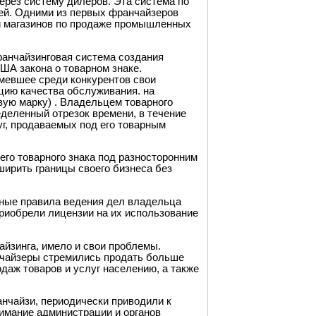
ерез систему дилеров. Эта система по
ей. Одними из первых франчайзеров
и магазинов по продаже промышленных
ранчайзинговая система создания
ША закона о товарном знаке.
имевшее среди конкурентов свои
цию качества обслуживания. на
вую марку) . Владельцем товарного
деленный отрезок времени, в течение
уг, продаваемых под его товарным
го товарного знака под разносторонним
ширить границы своего бизнеса без
нные правила ведения дел владельца
приобрели лицензии на их использование
айзинга, имело и свои проблемы.
нчайзеры стремились продать больше
даж товаров и услуг населению, а также
чайзи, периодически приводили к
имание администрации и органов