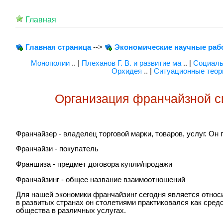
Главная
Главная страница
-->
Экономические научные раб
Монополии
.. |
Плеханов Г. В. и развитие ма
.. |
Социаль
Орхидея
.. |
Ситуационные теор
Организация франчайзной с
Франчайзер - владелец торговой марки, товаров, услуг. Он
Франчайзи - покупатель
Франшиза - предмет договора купли/продажи
Франчайзинг - общее название взаимоотношений
Для нашей экономики франчайзинг сегодня является относи
в развитых странах он столетиями практиковался как сред
общества в различных услугах.