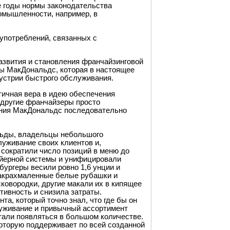
е годы нормы законодательства
омышленности, например, в
употреблений, связанных с
.
азвития и становления франчайзинговой
ы МакДональдс, которая в настоящее
устрии быстрого обслуживания.
тичная вера в идею обеспечения
а другие франчайзеры просто
ания МакДональдс последовательно
альды, владельцы небольшого
уживание своих клиентов и,
 сократили число позиций в меню до
ейерной системы и унифицировали
бургеры весили ровно 1,6 унции и
накрахмаленные белые рубашки и
ковородки, другие макали их в кипящее
тивность и снизила затраты.
а, который точно знал, что где бы он
луживание и привычный ассортимент
тали появляться в большом количестве.
которую поддерживает по всей созданной