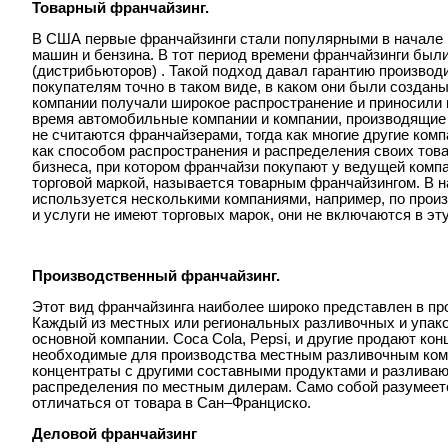
Товарный франчайзинг.
В США первые франчайзинги стали популярными в начале 
машин и бензина. В тот период времени франчайзинги был
(дистрибьюторов) . Такой подход давал гарантию производи
покупателям точно в таком виде, в каком они были созданы
компании получали широкое распространение и приносили 
время автомобильные компании и компании, производящие 
не считаются франчайзерами, тогда как многие другие ко
как способом распространения и распределения своих тов
бизнеса, при котором франчайзи покупают у ведущей компа
торговой маркой, называется товарным франчайзингом. В 
используется несколькими компаниями, например, по прои
и услуги не имеют торговых марок, они не включаются в эту
Производственный франчайзинг.
Этот вид франчайзинга наиболее широко представлен в пр
Каждый из местных или региональных разливочных и упак
основной компании. Coca Cola, Pepsi, и другие продают кон
необходимые для производства местным разливочным ком
концентраты с другими составными продуктами и разливаю
распределения по местным дилерам. Само собой разумеетс
отличаться от товара в Сан–Франциско.
Деловой франчайзинг