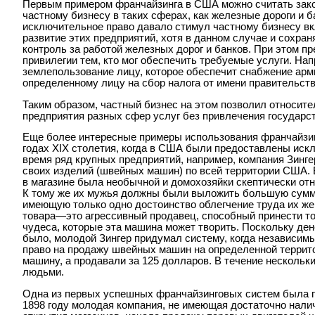
Первым примером франчайзинга в США можно считать зак
частному бизнесу в таких сферах, как железные дороги и 
исключительное право давало стимул частному бизнесу в
развитие этих предприятий, хотя в данном случае и сохр
контроль за работой железных дорог и банков. При этом 
привилегии тем, кто мог обеспечить требуемые услуги. Нап
землепользование лицу, которое обеспечит снабжение арм
определенному лицу на сбор налога от имени правительств
Таким образом, частный бизнес на этом позволил относите
предприятия разных сфер услуг без привлечения государс
Еще более интересные примеры использования франчайзин
годах XIX столетия, когда в США были предоставлены иск
время ряд крупных предприятий, например, компания Зинге
своих изделий (швейных машин) по всей территории США. В
в магазине была необычной и домохозяйки скептически от
К тому же их мужья должны были выложить большую сумму
имеющую только одно достоинство облегчение труда их же
товара—это агрессивный продавец, способный принести то
чудеса, которые эта машина может творить. Поскольку ден
было, молодой Зингер придумал систему, когда независим
право на продажу швейных машин на определенной террито
машину, а продавали за 125 долларов. В течение нескольк
людьми.
Одна из первых успешных франчайзинговых систем была пр
1898 году молодая компания, не имеющая достаточно нали