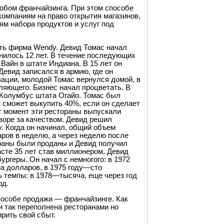
обом франчайзинга. При этом способе
омпаниям на право открытия магазинов,
ям набора продуктов и услуг под
ть фирма Wendy. Девид Томас начал
нилось 12 лет. В течение последующих
 Вайн в штате Индиана. В 15 лет он
 Девид записался в армию, где он
зации, молодой Томас вернулся домой, в
ляющего. Бизнес начал процветать. В
 Колумбус штата Огайо. Томас был
 сможет выкупить 40%, если он сделает
т момент эти рестораны выпускали
зоре за качеством. Девид решил
. Когда он начинал, общий объем
ров в неделю, а через неделю после
ораны были проданы и Девид получил
сте 35 лет став миллионером, Девид
ргеры. Он начал с немногого: в 1972
а долларов, в 1975 году—сто
ь темпы: в 1978—тысяча, еще через год
рд.
 способе продажи — франчайзинге. Как
 так переполнена ресторанами но
рить свой сбыт.