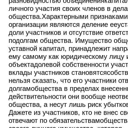
разновидностью объединениякапита
личного участия своих членов в дела
общества.Характерными признаками
организации являются деление ееуст
доли участников и отсутствие ответс
подолгам общества. Имущество общ
уставной капитал, принадлежит напр
ему самому как юридическому лицу и
объектадолевой собственности участ
вклады участников становятсясобст
нельзя сказать, что его участники от
долгамобщества в пределах внесенн
действительности они вообще неотв
общества, а несут лишь риск убытков
Дажете из участников, кто не внес с
отвечают по обязательствамобществ