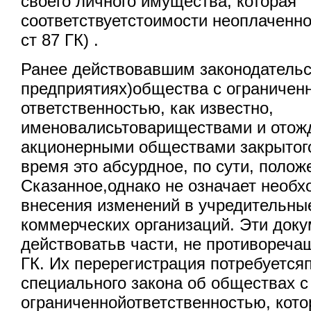
своего личного имущества, которая
соответствуетстоимости неоплаченной
ст 87 ГК) .
Ранее действовавшим законодательст
предприятиях)общества с ограничен
ответственностью, как известно,
именовалисьтовариществами и отож
акционерными обществами закрытог
время это абсурдное, по сути, полож
Сказанное,однако не означает необх
внесения изменений в учредительны
коммерческих организаций. Эти док
действоватьв части, не противореча
ГК. Их перерегистрация потребуется
специального закона об обществах с
ограниченнойответственностью, кот