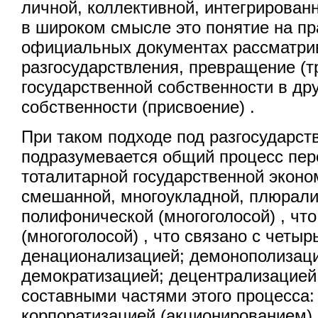
личной, коллективной, интегрированно
в широком смысле это понятие на пра
официальных документах рассматри
разгосударствления, превращение (
государственной собственности в д
собственности (присвоение) .
При таком подходе под разгосударс
подразумевается общий процесс пер
тоталитарной государственной эконо
смешанной, многоукладной, плюрали
полифонической (многоголосой) , что
(многоголосой) , что связано с четыр
денационализацией; демонополизац
демократизацией; децентрализацией 
составными частями этого процесса:
корпоратизацией (акционированием) 