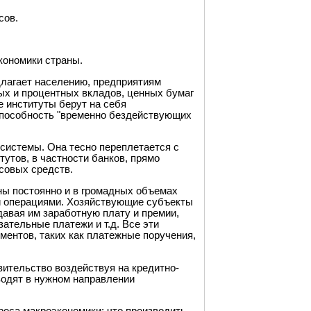
сов.
кономики страны.
лагает населению, предприятиям
х и процентных вкладов, ценных бумаг
е институты берут на себя
способность "временно бездействующих
системы. Она тесно переплетается с
утов, в частности банков, прямо
совых средств.
ны постоянно и в громадных объемах
и операциями. Хозяйствующие субъекты
давая им заработную плату и премии,
зательные платежи и т.д. Все эти
ентов, таких как платежные поручения,
вительство воздействуя на кредитно-
одят в нужном направлении