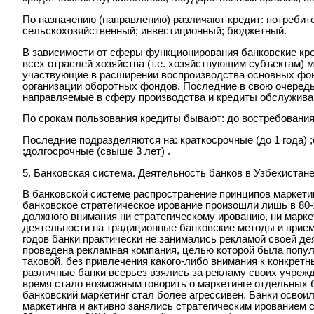
По назначению (направлению) различают кредит: потребит
сельскохозяйственный; инвестиционный; бюджетный.
В зависимости от сферы функционирования банковские кр
всех отраслей хозяйства (т.е. хозяйствующим субъектам) 
участвующие в расширении воспроизводства основных фон
организации оборотных фондов. Последние в свою очеред
направляемые в сферу производства и кредиты обслужив
По срокам пользования кредиты бывают: до востребования
Последние подразделяются на: краткосрочные (до 1 года) ;
;долгосрочные (свыше 3 лет) .
5. Банковская система. Деятельность банков в Узбекистане
В банковской системе распространение принципов маркетин
банковское стратегическое ирование произошли лишь в 80-
должного внимания ни стратегическому ированию, ни маркет
деятельности на традиционные банковские методы и прием
годов банки практически не занимались рекламой своей де
проведена рекламная компания, целью которой была попул
таковой, без привлечения какого-либо внимания к конкретн
различные банки всерьез взялись за рекламу своих учрежд
время стало возможным говорить о маркетинге отдельных б
банковский маркетинг стал более агрессивен. Банки осво
маркетинга и активно занялись стратегическим ированием 