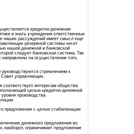
существляется кредитно-денежная
итики и знать учреждения ответственные
але наших рассуждений имеет смысл еще
правляющих резервной системы несет
тью нашей денежной и банковской
торой следует банковская система. Так
 направлены на осуществление того,
е руководствуются стремлением к
т Совет управляющих.
ая соответствует интересам общества
вополагающей целью кредитно-денежной
 уровня производства
фляции.
го предложения с целью стабилизации
величение денежного предложения во
, наоборот, ограничивает предложение