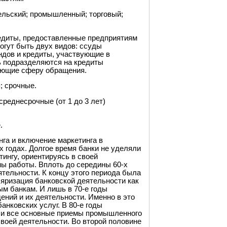
ельский; промышленный; торговый;
едиты, предоставленные предприятиям
могут быть двух видов: ссуды
дов и кредиты, участвующие в
ь подразделяются на кредиты
ающие сферу обращения.
; срочные.
среднесрочные (от 1 до 3 лет)
.
га и включение маркетинга в
х годах. Долгое время банки не уделяли
ингу, ориентируясь в своей
ы работы. Вплоть до середины 60-х
ятельности. К концу этого периода была
яризация банковской деятельности как
ым банкам. И лишь в 70-е годы
ений и их деятельности. Именно в это
анковских услуг. В 80-е годы
или все основные приемы промышленного
своей деятельности. Во второй половине