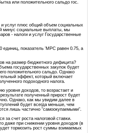
ытка или положительного сальдо гос.
в и услуг плюс общий объем социальных
ний минус социальные выплаты, мы
аров - налоги и услуг Государственные
 единиц, показатель 'МРС равен 0.75, а
дов на размер бюджетного дефицита?
бъема государственных закупок будет
его положительного сальдо. Однако
ательный эффект, который включает
лученного подоходного налога.
ию уровня доходов, то возрастает и
 результате полученный прирост будет
чно. Однако, как мы увидим далее в
ступлений будет всегда меньше, чем
яются лишь частично "самоокупаемыми".
 за счет роста налоговой ставки.
о даже при снижении уровня доходов (в
 будет тормозить рост суммы взимаемых