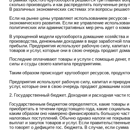
В рамках простого кругооборота решаются три главных воп
сколько производить и как распределять полученные резу
В различных экономических системах эти вопросы решаютс
Если на рынке цены управляют использованием ресурсов -
экономического развития. Если же управление использова
политических или административных мер речь идет о коман
В упрощенной модели кругооборота домашние хозяйства и
производства, денежными доходами в виде заработной пла
прибыли. Предприятия используют рабочую силу, капитал 
товаров и услуг, которые они в свою очередь продают дом
Последние оплачивают товары и услуги с помощью денег, 
силы и ссуды своего капитала предприятиям.
Таким образом происходит кругооборот ресурсов, продукто
Предприятия используют рабочую силу, капитал и природн
услуг, которые они в свою очередь продают домашним хозя
2. Государственный бюджет. Доходная и расходная части г
Государственным бюджетом определяется, какие товары и 
приобретать в течении предстоящего года, какие социальн
каким образом оно намерено финансировать большую част
налоговых поступлений. Обычно однако налоги не покрыв
выплат и закупок товаров и услуг. Если правительственн
то говорят о дефиците гос. бюджета. В случае, если сумма