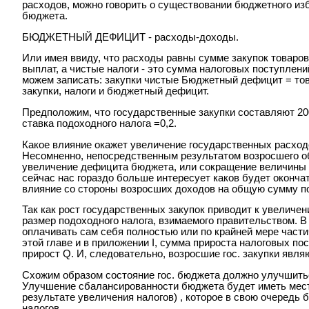
расходов, можно говорить о существовании бюджетного изб
бюджета.
БЮДЖЕТНЫЙ ДЕФИЦИТ - расходы-доходы.
Или имея ввиду, что расходы равны сумме закупок товаро
выплат, а чистые налоги - это сумма налоговых поступле
можем записать: закупки чистые Бюджетный дефицит = тов
закупки, налоги и бюджетный дефицит.
Предположим, что государственные закупки составляют 200
ставка подоходного налога =0,2.
Какое влияние окажет увеличение государственных расхо
Несомненно, непосредственным результатом возросшего о
увеличение дефицита бюджета, или сокращение величины 
сейчас нас гораздо больше интересует каков будет оконч
влияние со стороны возросших доходов на общую сумму по
Так как рост государственных закупок приводит к увеличен
размер подоходного налога, взимаемого правительством. В
оплачивать сам себя полностью или по крайней мере части
этой главе и в приложении I, сумма прироста налоговых по
прирост Q. И, следовательно, возросшие гос. закупки явл
Схожим образом состояние гос. бюджета должно улучшиться
Улучшение сбалансированности бюджета будет иметь мест
результате увеличения налогов) , которое в свою очередь
налогов.