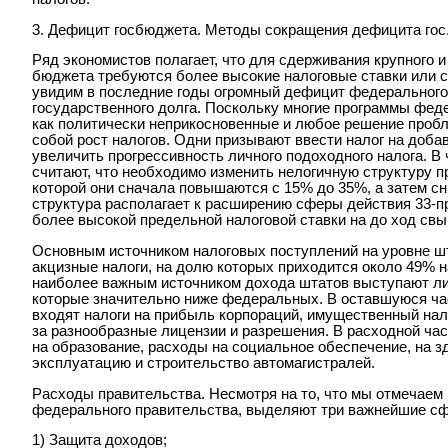
3. Дефицит госбюджета. Методы сокращения дефицита гос
Ряд экономистов полагает, что для сдерживания крупного 
бюджета требуются более высокие налоговые ставки или с
увидим в последние годы огромный дефицит федерального
государственного долга. Поскольку многие программы фе
как политически неприкосновенные и любое решение проб
собой рост налогов. Одни призывают ввести налог на доба
увеличить прогрессивность личного подоходного налога. В
считают, что необходимо изменить нелогичную структуру п
которой они сначала повышаются с 15% до 35%, а затем 
структура располагает к расширению сферы действия 33-п
более высокой предельной налоговой ставки на до ход свы
Основным источником налоговых поступлений на уровне шт
акцизные налоги, на долю которых приходится около 49% 
наиболее важным источником дохода штатов выступают ли
которые значительно ниже федеральных. В оставшуюся ча
входят налоги на прибыль корпораций, имущественный нало
за разнообразные лицензии и разрешения. В расходной ча
на образование, расходы на социальное обеспечение, на з
эксплуатацию и строительство автомагистралей.
Расходы правительства. Hесмотря на то, что мы отмечаем
федерального правительства, выделяют три важнейшие сф
1) Защита доходов;