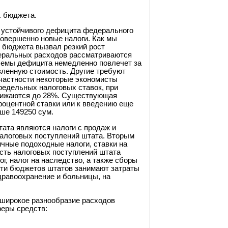
. бюджета.
и устойчивого дефицита федерального
овершенно новые налоги. Как мы
 бюджета вызвал резкий рост
деральных расходов рассматриваются
лемы дефицита немедленно повлечет за
вленную стоимость. Другие требуют
 частности некоторые экономисты
редельных налоговых ставок, при
снижаются до 28%. Существующая
роцентной ставки или к введению еще
ше 149250 сум.
ата являются налоги с продаж и
налоговых поступлений штата. Вторым
чные подоходные налоги, ставки на
сть налоговых поступлений штата
г, налог на наследство, а также сборы
сти бюджетов штатов занимают затраты
дравоохранение и больницы, на
 широкое разнообразие расходов
еры средств: