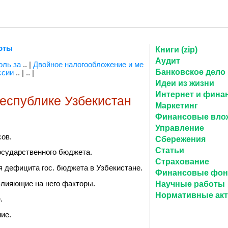
оты
Книги (zip)
Аудит
оль за
.. |
Двойное налогообложение и ме
Банковское дело
ссии
.. |
.. |
Идеи из жизни
Интернет и фина
еспублике Узбекистан
Маркетинг
Финансовые вло
Управление
ов.
Сбережения
Статьи
осударственного бюджета.
Страхование
 дефицита гос. бюджета в Узбекистане.
Финансовые фо
влияющие на него факторы.
Научные работы
Нормативные ак
.
ие.