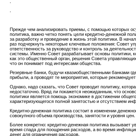
.
.
Прежде чем анализировать приемы, с помощью которых о
политика, важно четко понять цели кредитно-денежной пол
за разработку и проведение в жизнь этой политики. В нач
раз подчеркнуть некоторые ключевые положения: Совет у
ответственность за руководство и контроль за деятельнос
системы. Именно Совет разрабатывает основы политики, ко
как это общественный орган, решения Совета управляющих
что он понимает под интересами общества.
Резервные банки, будучи квазиобщественными банками гд
прибыли, а проводят те мероприятия, которые рекомендуе
Однако, надо сказать, что Совет проводит политику, котор
недостаточно. Вряд ли покажется неожиданным, что осно
политики является помощь экономике в достижении общего
характеризующегося полной занятостью и отсутствием ин
Кредитно-денежная политика состоит в изменении денежно
совокупного объема производства, занятости и уровня цен.
Более конкретно: кредитно-денежная политика вызывает у
время спада для поощрения расходов, а во время инфляции
денег для ограничения расходов.