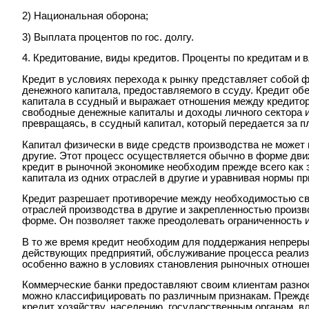
2) Hациональная оборона;
3) Выплата процентов по гос. долгу.
4. Кредитование, виды кредитов. Проценты по кредитам и 
Кредит в условиях перехода к рынку представляет собой ф
денежного капитала, предоставляемого в ссуду. Кредит о
капитала в ссудный и выражает отношения между кредитор
свободные денежные капиталы и доходы личного сектора и
превращаясь, в ссудный капитал, который передается за п
Капитал физически в виде средств производства не может 
другие. Этот процесс осуществляется обычно в форме дви
кредит в рыночной экономике необходим прежде всего как
капитала из одних отраслей в другие и уравнивая нормы п
Кредит разрешает противоречие между необходимостью св
отраслей производства в другие и закрепленностью произв
форме. Он позволяет также преодолевать ограниченность 
В то же время кредит необходим для поддержания непрер
действующих предприятий, обслуживание процесса реализ
особенно важно в условиях становления рыночных отноше
Коммерческие банки предоставляют своим клиентам разно
можно классифицировать по различным признакам. Прежде
кредит хозяйству, населению, государственным органам, в