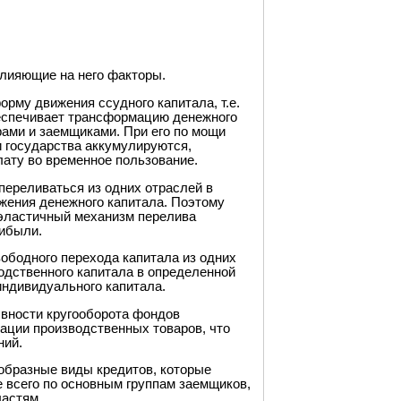
влияющие на него факторы.
орму движения ссудного капитала, т.е.
беспечивает трансформацию денежного
ами и заемщиками. При его по мощи
 государства аккумулируются,
лату во временное пользование.
переливаться из одних отраслей в
жения денежного капитала. Поэтому
 эластичный механизм перелива
рибыли.
ободного перехода капитала из одних
одственного капитала в определенной
индивидуального капитала.
ывности кругооборота фондов
ации производственных товаров, что
ний.
образные виды кредитов, которые
 всего по основным группам заемщиков,
ластям.