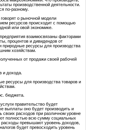
роса макроэкономики: что производить,
льтаты производственной деятельности.
я по-разному.
 говорят о рыночной модели
нием ресурсов происходит с помощью
дной или овой экономике.
 предприятия взаимосвязаны факторами
ты, процентов и дивидендов от
и природные ресурсы для производства
ашним хозяйствам.
полученных от продажи своей рабочей
в и дохода.
ые ресурсы для производства товаров и
йствам.
ос. бюджета.
услуги правительство будет
ые выплаты оно будет производить и
ь своих расходов при различном уровне
ают полностью всю сумму социальных
ые расходы превышают уровень доходов,
 налогов будет превосходить уровень