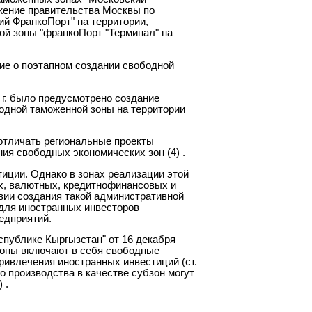
жение правительства Москвы по
й ФранкоПорт" на территории,
ой зоны "франкоПорт "Терминал" на
ие о поэтапном создании свободной
 г. было предусмотрено создание
одной таможенной зоны на территории
 отличать региональные проекты
ия свободных экономических зон (4) .
иции. Однако в зонах реализации этой
х, валютных, кредитнофинансовых и
вии создания такой административной
 для иностранных инвесторов
едприятий.
спублике Кыргызстан" от 16 декабря
 зоны включают в себя свободные
ривлечения иностранных инвестиций (ст.
о производства в качестве субзон могут
 .