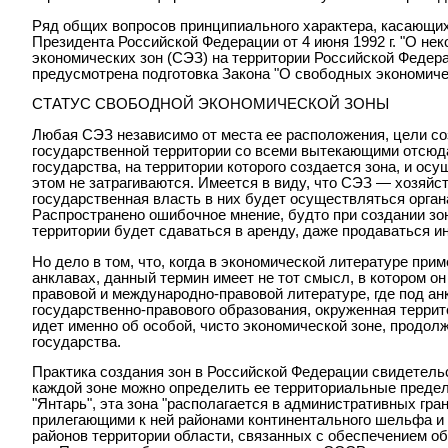
Ряд общих вопросов принципиального характера, касающи
Президента Российской Федерации от 4 июня 1992 г. "О не
экономических зон (СЭЗ) на территории Российской Федер
предусмотрена подготовка Закона "О свободных экономиче
СТАТУС СВОБОДНОЙ ЭКОНОМИЧЕСКОЙ ЗОНЫ
Любая СЭЗ независимо от места ее расположения, цели с
государственной территории со всеми вытекающими отсюд
государства, на территории которого создается зона, и ос
этом не затрагиваются. Имеется в виду, что СЭЗ — хозяйс
государственная власть в них будет осуществляться орган
Распространено ошибочное мнение, будто при создании зон
территории будет сдаваться в аренду, даже продаваться 
Но дело в том, что, когда в экономической литературе прим
анклавах, данный термин имеет не тот смысл, в котором он
правовой и международно-правовой литературе, где под ан
государственно-правового образования, окруженная террит
идет именно об особой, чисто экономической зоне, продо
государства.
Практика создания зон в Российской Федерации свидетельс
каждой зоне можно определить ее территориальные пределы
"Янтарь", эта зона "располагается в административных гра
прилегающими к ней районами континентального шельфа и
районов территории области, связанных с обеспечением об