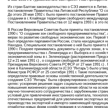
Из стран Балтии законодательство о СЭЗ имеется в Литве. 
постановление Правительства Литовской Республики "О со
До этого 28 мая 1992 г. было принято постановление Прав
создании в г. Клайпеде территории свободного международ
Постановлением Правительства от 12 марта 1993 г. в это 
В России Верховным Советом были приняты постановления о
1990 г. "О создании зон свободного предпринимательства",
мерах по развитию свободных экономических зон. Первой т
был определен парламентом России, стала находящаяся на
Находка. Специальное постановление о ней было принято
1990 г. Позднее принимались документы о других зонах, в 
предпринимательства г. Ленинграда и г. Выборга и о хозяй
экономической зоны в г. Зеленограде (распоряжения Пред
12 и 21 мая 1991 г.) , о создании свободной экономической
Президиума Верховного Совета РСФСР от 27 мая 1991 г.) .
зоне в Калининградской области (СЭЗ "Янтарь") было утв
Министров РСФСР от 25 сентября 1991 г. Такие положения, 
определяли правовые основы хозяйственной деятельности в 
создания СЭЗ "Янтарь" была сформулирована следующим о
целях: ускорения решения задач социально-экономическог
повышения жизненного уровня населения области на основе
научно-технического сотрудничества с зарубежными стран
условий для привлечения иностранного капитала, технолог
отечественных предприятий для увеличения экспортных во
производства экспортной и импорто-заменяющей продукции
отработки новых форм хозяйствования в условиях переход