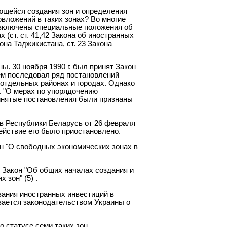
ающейся создания зон и определения
вложений в таких зонах? Во многие
 включены специальные положения об
(ст. ст. 41,42 Закона об иностранных
кона Таджикистана, ст. 23 Закона
. 30 ноября 1990 г. был принят Закон
ем последовал ряд постановлений
 отдельных районах и городах. Однако
. "О мерах по упорядочению
инятые постановления были признаны
в Республики Беларусь от 26 февраля
 действие его было приостановлено.
ан "О свободных экономических зонах в
 Закон "Об общих началах создания и
зон" (5) .
вания иностранных инвестиций в
вается законодательством Украины о
о статусе семи таких зон.