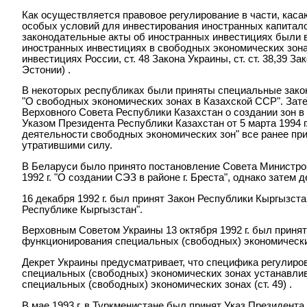
Как осуществляется правовое регулирование в части, кас
особых условий для инвестирования иностранных капитало
законодательные акты об иностранных инвестициях были
иностранных инвестициях в свободных экономических зонах 
инвестициях России, ст. 48 Закона Украины, ст. ст. 38,39 За
Эстонии) .
В некоторых республиках были приняты специальные законы
"О свободных экономических зонах в Казахской ССР". Зат
Верховного Совета Республики Казахстан о создании зон в
Указом Президента Республики Казахстан от 5 марта 1994 г
деятельности свободных экономических зон" все ранее пр
утратившими силу.
В Беларуси было принято постановление Совета Министро
1992 г. "О создании СЭЗ в районе г. Бреста", однако затем
16 декабря 1992 г. был принят Закон Республики Кыргызст
Республике Кыргызстан".
Верховным Советом Украины 13 октября 1992 г. был принят
функционирования специальных (свободных) экономических 
Декрет Украины предусматривает, что специфика регулиро
специальных (свободных) экономических зонах устанавли
специальных (свободных) экономических зонах (ст. 49) .
В мае 1993 г. в Туркменистане был принят Указ Президента 