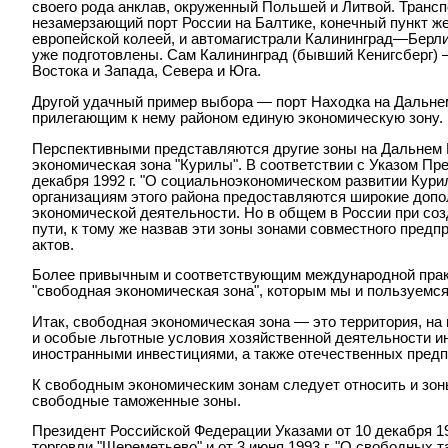
своего рода анклав, окруженный Польшей и Литвой. Транс
незамерзающий порт России на Балтике, конечный пункт ж
европейской колеей, и автомагистрали Калининград—Берли
уже подготовлены. Сам Калининград (бывший Кенигсберг) —
Востока и Запада, Севера и Юга.
Другой удачный пример выбора — порт Находка на Дальнем
прилегающим к нему районом единую экономическую зону.
Перспективными представляются другие зоны на Дальнем 
экономическая зона "Курилы". В соответствии с Указом Пр
декабря 1992 г. "О социальноэкономическом развитии Кури
организациям этого района предоставляются широкие доп
экономической деятельности. Но в общем в России при со
пути, к тому же назвав эти зоны зонами совместного предп
актов.
Более привычным и соответствующим международной прак
"свободная экономическая зона", которым мы и пользуемс
Итак, свободная экономическая зона — это территория, н
и особые льготные условия хозяйственной деятельности и
иностранными инвестициями, а также отечественных предп
К свободным экономическим зонам следует относить и зоны
свободные таможенные зоны.
Президент Российской Федерации Указами от 10 декабря 19
торговли "Шереметьево" и от 3 июня 1993 г. "О свободных