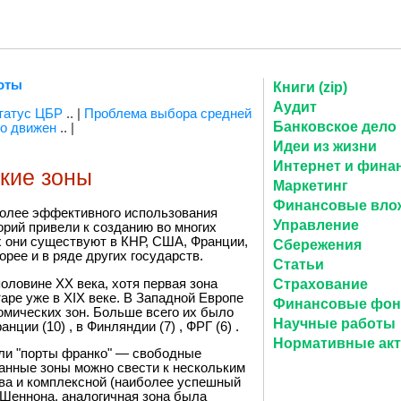
оты
Книги (zip)
Аудит
татус ЦБР
.. |
Проблема выбора средней
Банковское дело
о движен
.. |
Идеи из жизни
Интернет и фина
кие зоны
Маркетинг
Финансовые вло
более эффективного использования
Управление
рий привели к созданию во многих
х они существуют в КНР, США, Франции,
Сбережения
рее и в ряде других государств.
Статьи
половине XX века, хотя первая зона
Страхование
ре уже в XIX веке. В Западной Европе
Финансовые фо
омических зон. Больше всего их было
Научные работы
анции (10) , в Финляндии (7) , ФРГ (6) .
Нормативные ак
али "порты франко" — свободные
анные зоны можно свести к нескольким
тва и комплексной (наиболее успешный
 Шеннона, аналогичная зона была