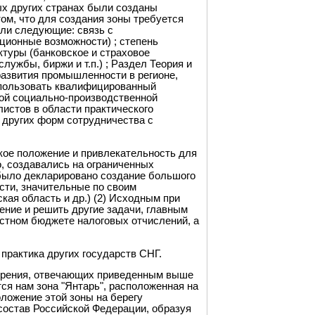
рых других странах были созданы
ом, что для создания зоны требуется
сли следующие: связь с
ионные возможности) ; степень
ктуры (банковское и страховое
ужбы, биржи и т.п.) ; Раздел Теория и
развития промышленности в регионе,
пользовать квалифицированный
той социально-производственной
истов в области практического
 других форм сотрудничества с
кое положение и привлекательность для
о, создавались на ограниченных
 было декларировано создание большого
асти, значительные по своим
кая область и др.) (2) Исходным при
ение и решить другие задачи, главным
естном бюджете налоговых отчислений, а
практика других государств СНГ.
к зрения, отвечающих приведенным выше
ся нам зона "Янтарь", расположенная на
ложение этой зоны на берегу
состав Российской Федерации, образуя