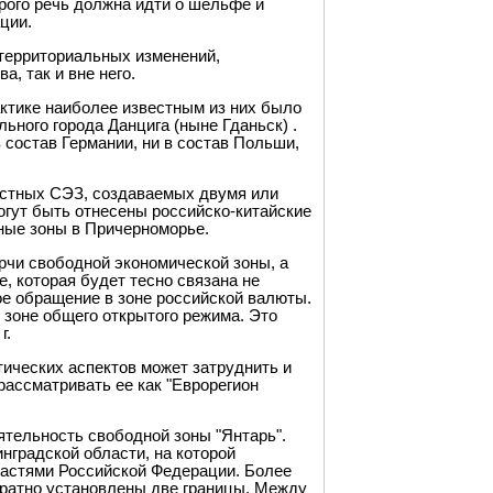
рого речь должна идти о шельфе и
ции.
 территориальных изменений,
а, так и вне него.
актике наиболее известным из них было
ьного города Данцига (ныне Гданьск) .
 состав Германии, ни в состав Польши,
естных СЭЗ, создаваемых двумя или
огут быть отнесены российско-китайские
ные зоны в Причерноморье.
рчи свободной экономической зоны, а
, которая будет тесно связана не
ное обращение в зоне российской валюты.
 зоне общего открытого режима. Это
г.
тических аспектов может затруднить и
рассматривать ее как "Еврорегион
ятельность свободной зоны "Янтарь".
нградской области, на которой
ластями Российской Федерации. Более
обратно установлены две границы. Между