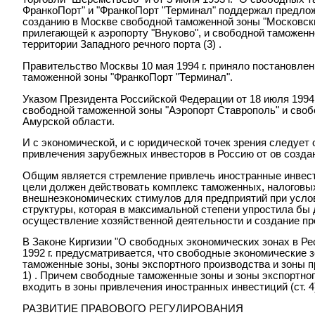
ФранкоПорт" и "ФранкоПорт "Терминал" поддержал предло
созданию в Москве свободной таможенной зоны "Московски
прилегающей к аэропорту "Внуково", и свободной таможенн
территории Западного речного порта (3) .
Правительство Москвы 10 мая 1994 г. приняло постановлен
таможенной зоны "ФранкоПорт "Терминал".
Указом Президента Российской Федерации от 18 июля 1994
свободной таможенной зоны "Аэропорт Ставрополь" и своб
Амурской области.
И с экономической, и с юридической точек зрения следует
привлечения зарубежных инвесторов в Россию от ов создан
Общим является стремление привлечь иностранные инвест
цели должен действовать комплекс таможенных, налоговы
внешнеэкономических стимулов для предприятий при усло
структуры, которая в максимальной степени упростила бы
осуществление хозяйственной деятельности и создание пр
В Законе Киргизии "О свободных экономических зонах в Ре
1992 г. предусматривается, что свободные экономические
таможенные зоны, зоны экспортного производства и зоны п
1) . Причем свободные таможенные зоны и зоны экспортног
входить в зоны привлечения иностранных инвестиций (ст. 4)
РАЗВИТИЕ ПРАВОВОГО РЕГУЛИРОВАНИЯ