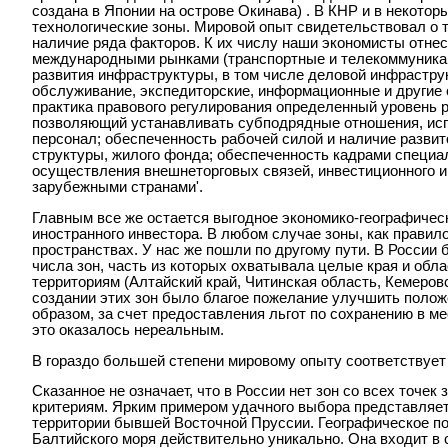
создана в Японии на острове Окинава) . В КНР и в некото
технологические зоны. Мировой опыт свидетельствовал о т
наличие ряда факторов. К их числу наши экономисты отне
международными рынками (транспортные и телекоммуникац
развития инфраструктуры, в том числе деловой инфрастру
обслуживание, экспедиторские, информационные и другие сл
практика правового регулирования определенный уровень 
позволяющий устанавливать субподрядные отношения, ис
персонал; обеспеченность рабочей силой и наличие разви
структуры, жилого фонда; обеспеченность кадрами специал
осуществления внешнеторговых связей, инвестиционного и
зарубежными странами'.
Главным все же остается выгодное экономико-географичес
иностранного инвестора. В любом случае зоны, как правил
пространствах. У нас же пошли по другому пути. В России
числа зон, часть из которых охватывала целые края и обл
территориям (Алтайский край, Читинская область, Кемеровс
создании этих зон было благое пожелание улучшить полож
образом, за счет предоставления льгот по сохранению в м
это оказалось нереальным.
В гораздо большей степени мировому опыту соответствует 
Сказанное не означает, что в России нет зон со всех точе
критериям. Ярким примером удачного выбора представляет
территории бывшей Восточной Пруссии. Географическое по
Балтийского моря действительно уникально. Она входит в 