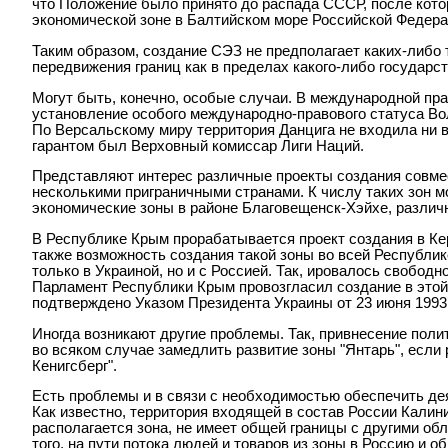
что Положение было принято до распада СССР, после кото
экономической зоне в Балтийском море Российской Федера
Таким образом, создание СЭЗ не предполагает каких-либо
передвижения границ как в пределах какого-либо государств
Могут быть, конечно, особые случаи. В международной пр
установление особого международно-правового статуса Вол
По Версальскому миру территория Данцига не входила ни в
гарантом был Верховный комиссар Лиги Наций.
Представляют интерес различные проекты создания совм
несколькими приграничными странами. К числу таких зон м
экономические зоны в районе Благовещенск-Хэйхе, различ
В Республике Крым прорабатывается проект создания в Ке
также возможность создания такой зоны во всей Республике
только в Украиной, но и с Россией. Так, ировалось свобод
Парламент Республики Крым провозгласил создание в этой
подтверждено Указом Президента Украины от 23 июня 1993 
Иногда возникают другие проблемы. Так, привнесение поли
во всяком случае замедлить развитие зоны "Янтарь", если 
Кенигсберг".
Есть проблемы и в связи с необходимостью обеспечить де
Как известно, территория входящей в состав России Калини
располагается зона, не имеет общей границы с другими об
того, на пути потока людей и товаров из зоны в Россию и 