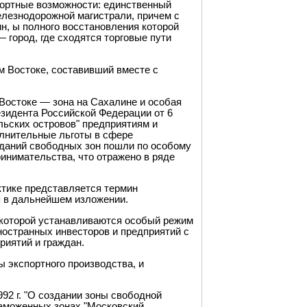
портные возможности: единственный
елезнодорожной магистрали, причем с
н, ы полного восстановления которой
 город, где сходятся торговые пути
 Востоке, составивший вместе с
Востоке — зона на Сахалине и особая
езидента Российской Федерации от 6
льских островов" предприятиям и
олнительные льготы в сфере
зданий свободных зон пошли по особому
ринимательства, что отражено в ряде
тике представляется термин
я в дальнейшем изложении.
а которой устанавливаются особый режим
ностранных инвесторов и предприятий с
риятий и граждан.
 экспортного производства, и
92 г. "О создании зоны свободной
 таможенных зонах "Московский