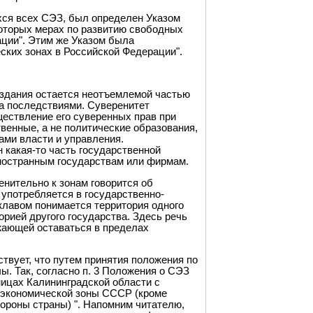
хся всех СЭЗ, был определен Указом
которых мерах по развитию свободных
ации". Этим же Указом была
ских зонах в Российской Федерации".
оздания остается неотъемлемой частью
а последствиями. Суверенитет
уществление его суверенных прав при
твенные, а не политические образования,
ами власти и управления.
 какая-то часть государственной
иностранным государствам или фирмам.
енительно к зонам говорится об
 употребляется в государственно-
клавом понимается территория одного
орией другого государства. Здесь речь
лжающей оставаться в пределах
твует, что путем принятия положения по
. Так, согласно п. 3 Положения о СЭЗ
ницах Калининградской области с
 экономической зоны СССР (кроме
ороны страны) ". Напомним читателю,