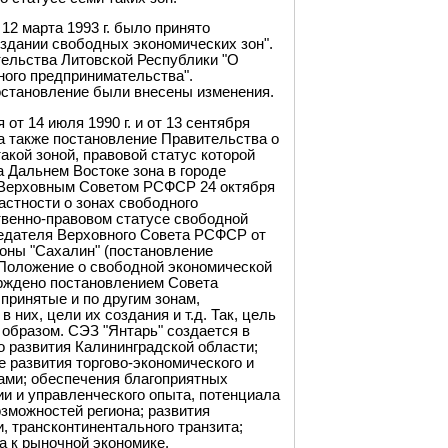
12 марта 1993 г. было принято
здании свободных экономических зон".
ительства Литовской Республики "О
ного предпринимательства".
постановление были внесены изменения.
т 14 июля 1990 г. и от 13 сентября
 а также постановление Правительства о
акой зоной, правовой статус которой
 Дальнем Востоке зона в городе
 Верховным Советом РСФСР 24 октября
частности о зонах свободного
ственно-правовом статусе свободной
седателя Верховного Совета РСФСР от
 зоны "Сахалин" (постановление
 Положение о свободной экономической
ерждено постановлением Совета
принятые и по другим зонам,
них, цели их создания и т.д. Так, цель
бразом. СЭЗ "Янтарь" создается в
о развития Калининградской области;
 развития торгово-экономического и
ами; обеспечения благоприятных
ии и управленческого опыта, потенциала
зможностей региона; развития
, трансконтинентального транзита;
а к рыночной экономике.