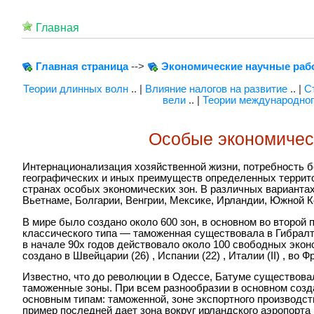
Главная
Главная страница
-->
Экономические научные раб
Теории длинных волн
.. |
Влияние налогов на развитие
.. |
С
вели
.. |
Теории международног
Особые экономичес
Интернационализация хозяйственной жизни, потребность 
географических и иных преимуществ определенных террито
странах особых экономических зон. В различных варианта
Вьетнаме, Болгарии, Венгрии, Мексике, Ирландии, Южной Ко
В мире было создано около 600 зон, в основном во второй 
классического типа — таможенная существовала в Гибралта
в начале 90х годов действовало около 100 свободных экон
создано в Швейцарии (26) , Испании (22) , Италии (II) , во Фр
Известно, что до революции в Одессе, Батуме существов
таможенные зоны. При всем разнообразии в основном созд
основным типам: таможенной, зоне экспортного производс
пример последней дает зона вокруг ирландского аэропорта