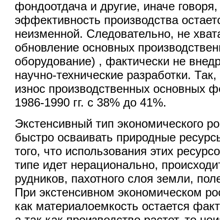
фондоотдача и другие, иначе говоря
эффективность производства остает
неизменной. Следовательно, не хват
обновление основных производствен
оборудование) , фактически не вне
научно-технические разработки. Та
износ производственных основных ф
1986-1990 гг. с 38% до 41%.
Экстенсивный тип экономического ро
быстро осваивать природные ресурс
того, что использования этих ресурс
типе идет нерационально, происход
рудников, пахотного слоя земли, по
При экстенсивном экономическом рос
как материалоемкость остается фак
а так как производство растет, то н