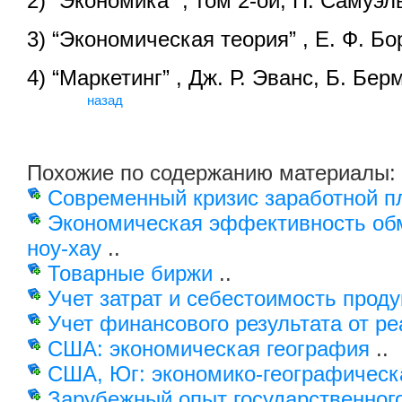
2) “Экономика” , том 2-ой, П. Самуэл
3) “Экономическая теория” , Е. Ф. Бо
4) “Маркетинг” , Дж. Р. Эванс, Б. Бер
назад
Похожие по содержанию материалы:
Современный кризис заработной п
Экономическая эффективность об
ноу-хау
..
Товарные биржи
..
Учет затрат и себестоимость прод
Учет финансового результата от р
США: экономическая география
..
США, Юг: экономико-географическ
Зарубежный опыт государственног