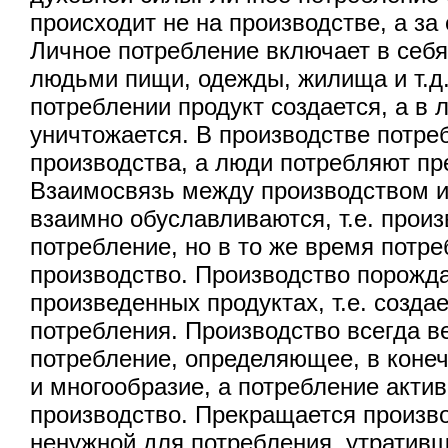
происходит не на производстве, а за
Личное потребление включает в себ
людьми пищи, одежды, жилища и т.д
потреблении продукт создается, а в 
уничтожается. В производстве потре
производства, а люди потребляют п
Взаимосвязь между производством 
взаимно обуславливаются, т.е. прои
потребление, но в то же время потр
производство. Производство порожда
произведенных продуктах, т.е. созда
потребления. Производство всегда в
потребление, определяющее, в конеч
и многообразие, а потребление актив
производство. Прекращается произв
ненужной для потребления, утративш