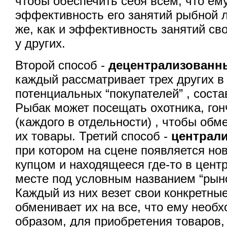
чтобы обеспечить себя всем, что ем
эффективность его занятий рыбной л
же, как и эффективность занятий с
у других.
Второй способ -
децентрализованн
каждый рассматривает трех других в
потенциальных “покупателей” , сост
Рыбак может посещать охотника, го
(каждого в отдельности) , чтобы обм
их товары. Третий способ -
централ
при котором на сцене появляется но
купцом и находящееся где-то в цент
месте под условным названием “рын
Каждый из них везет свои конкретны
обменивает их на все, что ему необ
образом, для приобретения товаров