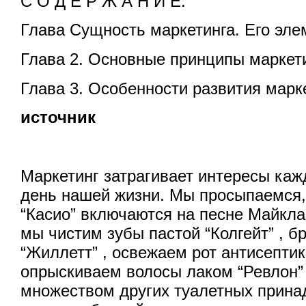
С О Д Е Р Ж А Н И Е.
Глава Сущность маркетинга. Его эл
Глава 2. Основные принципы маркет
Глава 3. Особенности развития марк
источник
Маркетинг затрагивает интересы каж
день нашей жизни. Мы просыпаемся,
“Касио” включаются на песне Майкла
мы чистим зубы пастой “Колгейт” , б
“Жиллетт” , освежаем рот антисептик
опрыскиваем волосы лаком “Ревлон”
множеством других туалетных прина