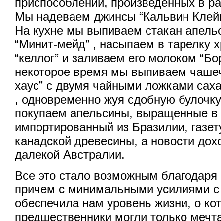
приспособлений, произведенных в ра
Мы надеваем джинсы “Кальвин Клейн”
На кухне мы выпиваем стакан апель
“Минит-мейд” , насыпаем в тарелку 
“келлог” и заливаем его молоком “Бо
некоторое время мы выпиваем чашеч
хаус” с двумя чайными ложками саха
, одновременно жуя сдобную булочку
покупаем апельсины, выращенные в
импортированный из Бразилии, газет
канадской древесины, а новости дохо
далекой Австралии.
Все это стало возможным благодаря 
причем с минимальными усилиями с
обеспечила нам уровень жизни, о ко
предшественники могли только мечта