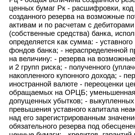
ценных бумаг Рк - расшифровки, код
созданного резерва на возможные по
активам и по расчетам с дебиторами
(собственные средства) банка, испо
определяется как сумма: - уставного 
фондов банка; - нераспределенной 
на величину: - резерва на возможные
и 2 групп риска; - полученного (упла
накопленного купонного дохода; - пе
иностранной валюте - переоценки це
обращаемых на ОРЦБ; уменьшенная 
допущенных убытков; - выкупленных 
превышения уставного капитала неа
над его зарегистрированным значени
обязательного резерва под обесцене
ценные бумаги; - кредитов, гарантий