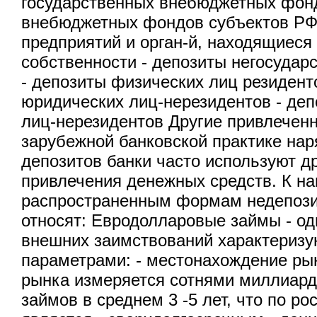
государственных внебюджетных фонд
внебюджетных фондов субъектов РФ
предприятий и орган-й, находящиеся
собственности - депозиты негосудар
- депозиты физических лиц резидент
юридических лиц-нерезидентов - де
лиц-нерезидентов Другие привлечен
зарубежной банковской практике нар
депозитов банки часто используют 
привлечения денежных средств. К н
распространенным формам недепози
относят: Евродолларовые займы - од
внешних заимствований характери
параметрами: - местонахождение рын
рынка измеряется сотнями миллиард
займов в среднем 3 -5 лет, что по р