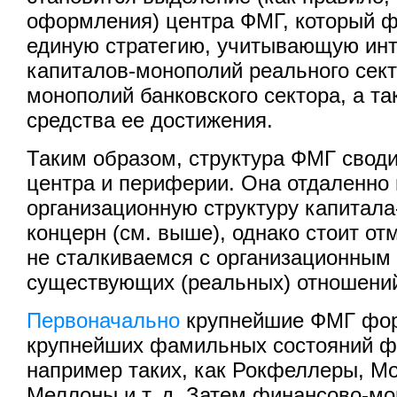
оформления) центра ФМГ, который 
единую стратегию, учитывающую инт
капиталов-монополий реального секто
монополий банковского сектора, а та
средства ее достижения.
Таким образом, структура ФМГ своди
центра и периферии. Она отдаленно
организационную структуру капитала
концерн (см. выше), однако стоит от
не сталкиваемся с организационны
существующих (реальных) отношени
Первоначально
крупнейшие ФМГ фор
крупнейших фамильных состояний ф
например таких, как Рокфеллеры, М
Меллоны и т. д. Затем финансово-м