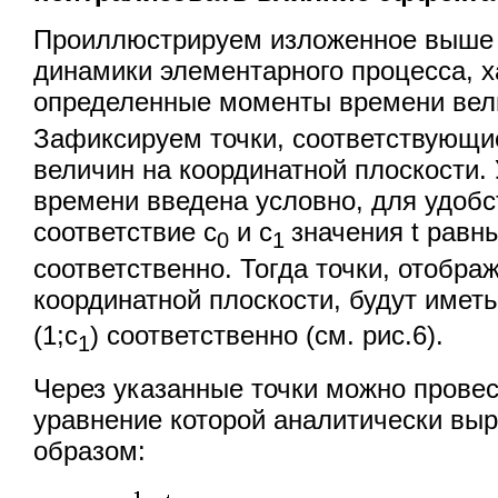
Проиллюстрируем изложенное выше 
динамики элементарного процесса, х
определенные моменты времени вел
Зафиксируем точки, соответствующи
величин на координатной плоскости. 
времени введена условно, для удобс
соответствие с
и с
значения t равны
0
1
соответственно. Тогда точки, отобра
координатной плоскости, будут иметь
(1;с
) соответственно (см. рис.6).
1
Через указанные точки можно прове
уравнение которой аналитически в
образом: