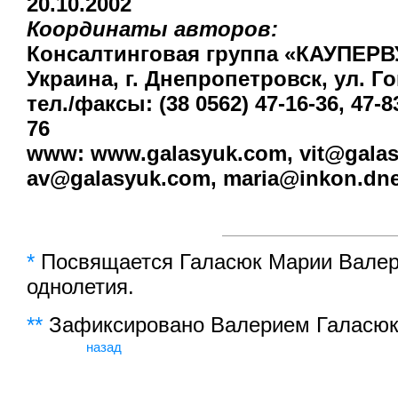
20.10.2002
Координаты авторов:
Консалтинговая группа «КАУПЕРВ
Украина, г. Днепропетровск, ул. Го
тел./факсы: (38 0562) 47-16-36, 47-83
76
www
:
www.galasyuk.com
,
vit@gala
av@galasyuk.com,
maria@inkon.dne
*
Посвящается Галасюк Марии Валер
однолетия.
**
Зафиксировано Валерием Галасюк
назад