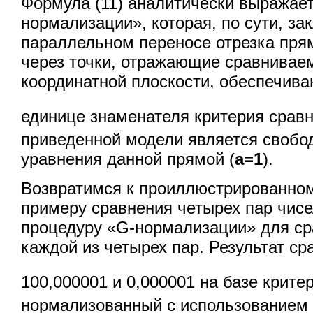
Формула (11) аналитически выражае
нормализации», которая, по сути, за
параллельном переносе отрезка пря
через точки, отражающие сравнивае
координатной плоскости, обеспечив
единице знаменателя критерия срав
приведенной модели является своб
уравнения данной прямой (
a=1
).
Возвратимся к проиллюстрированном
примеру сравнения четырех пар чис
процедуру «G-нормализации» для ср
каждой из четырех пар. Результат с
100,000001 и 0,000001 на базе крите
нормализованный с использованием