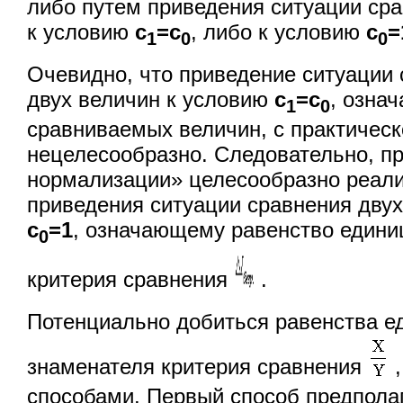
либо путем приведения ситуации сра
к условию
с
=с
, либо к условию
с
=
1
0
0
Очевидно, что приведение ситуации
двух величин к условию
с
=с
, озна
1
0
сравниваемых величин, с практическ
нецелесообразно. Следовательно, п
нормализации» целесообразно реали
приведения ситуации сравнения двух
с
=1
, означающему равенство едини
0
критерия сравнения
.
Потенциально добиться равенства е
знаменателя критерия сравнения
способами. Первый способ предпола