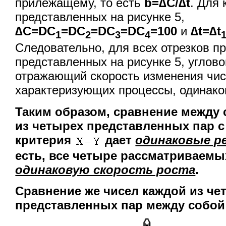
прилежащему, то есть
b=∆С/∆
t
. Для
представленных на рисунке 5,
∆С=
DС
=
DС
=
DС
=
DС
=100
и
∆
t=∆
t
1
2
3
4
Следовательно, для всех отрезков п
представленных на рисунке 5, угло
отражающий скорость изменения чис
характеризующих процессы, одинако
Таким образом, сравнение между 
из четырех представленных пар 
критерия
дает
одинаковые р
есть, все четыре рассматриваемы
одинаковую скорость роста
.
Сравнение же чисел каждой из че
представленных пар между собо