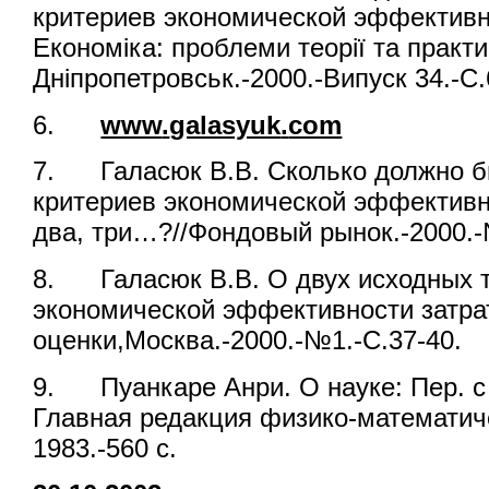
критериев экономической эффективно
Економіка: проблеми теорії та практик
Дніпропетровськ.-2000.-Випуск 34.-С.
6.
www
.
galasyuk
.
com
7. Галасюк В.В. Сколько должно б
критериев экономической эффективно
два, три…?//Фондовый рынок.-2000.-
8. Галасюк В.В. О двух исходных т
экономической эффективности затра
оценки,Москва.-2000.-№1.-С.37-40.
9. Пуанкаре Анри. О науке: Пер. с
Главная редакция физико-математич
1983.-560 с.