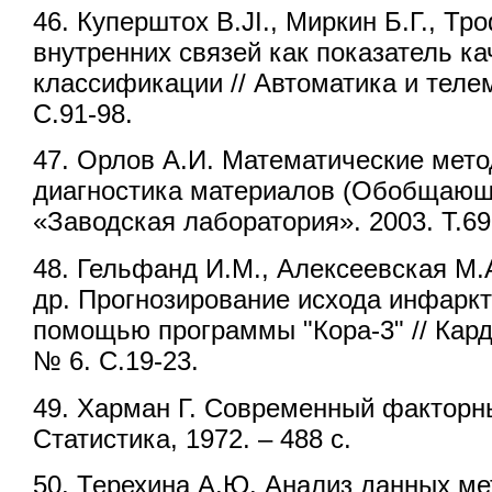
46. Куперштох B.JI., Миркин Б.Г., Т
внутренних связей как показатель ка
классификации // Автоматика и теле
С.91-98.
47. Орлов А.И. Математические мет
диагностика материалов (Обобщающа
«Заводская лаборатория». 2003. Т.69.
48. Гельфанд И.М., Алексеевская М.
др. Прогнозирование исхода инфаркт
помощью программы "Кора-3" // Карди
№ 6. С.19-23.
49. Харман Г. Современный факторны
Статистика, 1972. – 488 с.
50. Терехина А.Ю. Анализ данных м