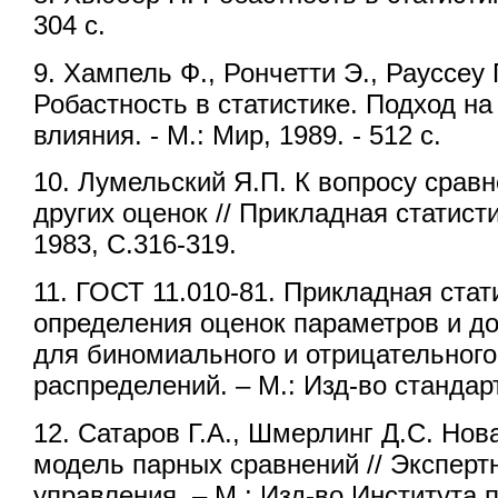
304 с.
9. Хампель Ф., Рончетти Э., Рауссеу 
Робастность в статистике. Подход н
влияния. - М.: Мир, 1989. - 512 с.
10. Лумельский Я.П. К вопросу сра
других оценок // Прикладная статисти
1983, С.316-319.
11. ГОСТ 11.010-81. Прикладная стат
определения оценок параметров и д
для биномиального и отрицательног
распределений. – М.: Изд-во стандарт
12. Сатаров Г.А., Шмерлинг Д.С. Нов
модель парных сравнений // Эксперт
управления. – М.: Изд-во Института