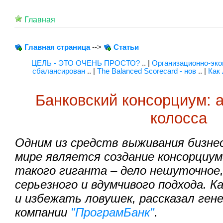
Главная
Главная страница
-->
Статьи
ЦЕЛЬ - ЭТО ОЧЕНЬ ПРОСТО?
.. |
Организационно-эк
сбалансирован
.. |
The Balanced Scorecard - нов
.. |
Как
Банковский консорциум: 
колосса
Одним из средств выживания бизне
мире является создание консорциу
такого гиганта – дело нешуточное
серьезного и вдумчивого подхода. К
и избежать ловушек, рассказал ген
компании
"ПрограмБанк"
.