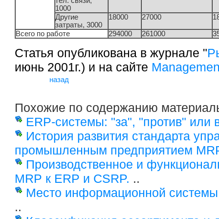
тел. связи,
1000
Другие
18000
27000
1
затраты, 3000
Всего по работе
294000
261000
3
Статья опубликована в журнале "
Р
июнь 2001г.) и на сайте
Managemen
назад
Похожие по содержанию материал
ERP-системы: "за", "против" или
История развития стандарта упр
промышленным предприятием MRP
Производственное и функциональ
MRP к ERP и CSRP.
..
Место информационной системы 
..