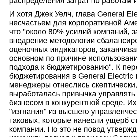
распределения затрат по работам 
И хотя Джек Уелч, глава General El
несчастьем для корпоративной Аме
что "около 80% усилий компаний, 
внедрение методологии сбалансир
оценочных индикаторов, заканчива
основном по причине использован
подхода к бюджетированию". К пер
бюджетирования в General Electric
менеджеры отнеслись скептически, 
выработалась привычка управлять
бизнесом в конкурентной среде. Их
"изгнания" из высшего управленчес
таковых, которые нанесли ущерб с
компании. Но это не повод утвержд