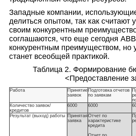
Западные компании, использующие
делиться опытом, так как считают
своим конкурентным преимущество
соглашаются, что еще сегодня AB
конкурентным преимуществом, но у
станет всеобщей практикой.
Таблица 2. Формирование б
<Предоставление з
Работа
Принятие
Подготовка отчетов
П
заявок
по заявкам
р
п
Количество заявок/
6000
6000
6
кредитов
Результат (выход) работы
Принятая
Отчет по
П
заявка
характеристике
р
кредита
Отчет по