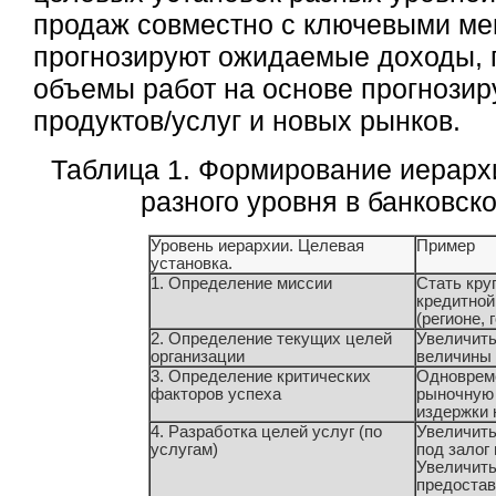
продаж совместно с ключевыми м
прогнозируют ожидаемые доходы, 
объемы работ на основе прогнози
продуктов/услуг и новых рынков.
Таблица 1. Формирование иерарх
разного уровня в банковск
Уровень иерархии. Целевая
Пример
установка.
1. Определение миссии
Стать кру
кредитной
(регионе, 
2. Определение текущих целей
Увеличить
организации
величины 
3. Определение критических
Одноврем
факторов успеха
рыночную 
издержки 
4. Разработка целей услуг (по
Увеличить
услугам)
под залог
Увеличить
предостав