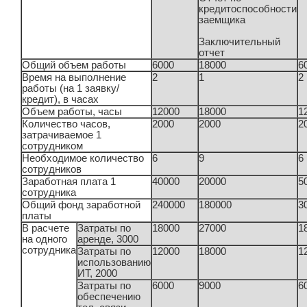
кредитоспособности
заемщика
Заключительный
отчет
Общий объем работы
6000
18000
6
Время на выполнение
2
1
2
работы (на 1 заявку/
кредит), в часах
Объем работы, часы
12000
18000
1
Количество часов,
2000
2000
2
затрачиваемое 1
сотрудником
Необходимое количество
6
9
6
сотрудников
Заработная плата 1
40000
20000
5
сотрудника
Общий фонд заработной
240000
180000
3
платы
В расчете
Затраты по
18000
27000
1
на одного
аренде, 3000
сотрудника
Затраты по
12000
18000
1
использованию
ИТ, 2000
Затраты по
6000
9000
6
обеспечению