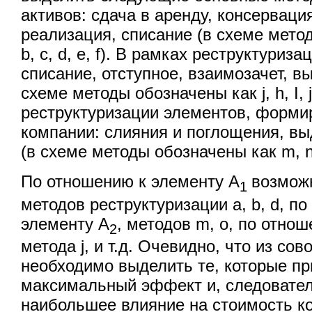
активов: сдача в аренду, консерваци
реализация, списание (в схеме мето
b, c, d, e, f). В рамках реструктуриз
списание, отступное, взаимозачет, в
схеме методы обозначены как j, h, I, j,
реструктуризации элементов, форм
компании: слияния и поглощения, в
(в схеме методы обозначены как m, n,
По отношению к элементу А
возмож
1
методов реструктуризации a, b, d, п
элементу А
, методов m, o, по отно
2
метода j, и т.д. Очевидно, что из со
необходимо выделить те, которые пр
максимальный эффект и, следовател
наибольшее влияние на стоимость к