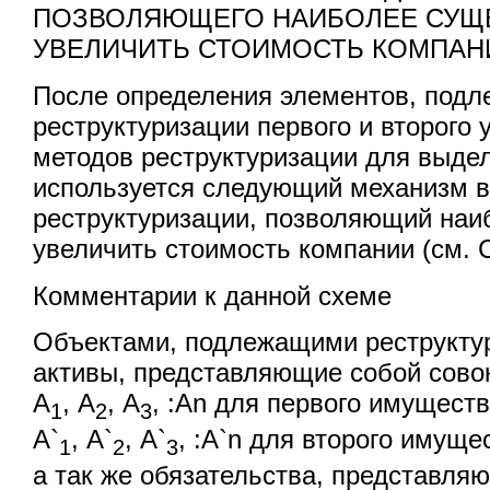
ПОЗВОЛЯЮЩЕГО НАИБОЛЕЕ СУЩ
УВЕЛИЧИТЬ СТОИМОСТЬ КОМПАН
После определения элементов, под
реструктуризации первого и второго 
методов реструктуризации для выде
используется следующий механизм 
реструктуризации, позволяющий наи
увеличить стоимость компании (см. 
Комментарии к данной схеме
Объектами, подлежащими реструкту
активы, представляющие собой сово
А
, А
, А
, :Аn для первого имущест
1
2
3
А`
, А`
, А`
, :А`n для второго имуще
1
2
3
а так же обязательства, представля