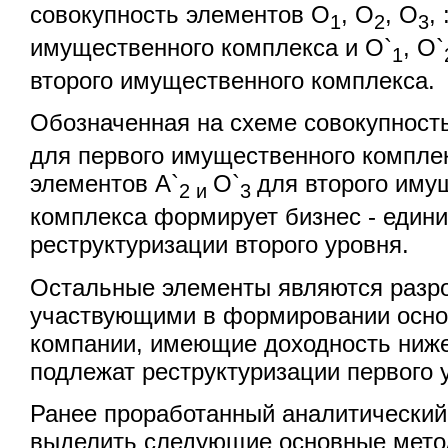
совокупность элементов О
, О
, О
,
1
2
3
имущественного комплекса и О`
, О`
1
второго имущественного комплекса.
Обозначенная на схеме совокупност
для первого имущественного комплек
элементов А`
О`
для второго иму
2 и
3
комплекса формирует бизнес - един
реструктуризации второго уровня.
Остальные элементы являются разр
участвующими в формировании осно
компании, имеющие доходность ниж
подлежат реструктуризации первого 
Ранее проработанный аналитический
выделить следующие основные мето