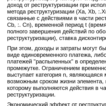
доход от реструктуризации при испо
метода реструктуризации (Хa, Хb, :.Х
связанные с действиями в части рес
Сb, :. Сn), временной период t (вре
полного завершения действий по об
реструктуризации), ставка дисконтир
При этом, доходы и затраты могут б
виде единовременного платежа, либо
платежей "распыленных" в определ
промежутке. Ограничением временно
выступает категория n, являющаяся
возможным сроком жизни элемента, 
которому выполняются действия в ч
реструктуризации.
Экономический эффект от реструкту