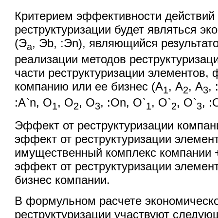
Критерием эффективности действий 
реструктуризации будет являться э
(Э
, Эb, :Эn), являющийся результат
a
реализации методов реструктуризации (
части реструктуризации элементов
компанию или ее бизнес (А
, А
, А
, 
1
2
3
:А`n, О
, О
, О
, :Оn, О`
, О`
, О`
, :
1
2
3
1
2
3
Эффект от реструктуризации компан
эффект от реструктуризации элеме
имущественный комплекс компании 
эффект от реструктуризации элеме
бизнес компании.
В формульном расчете экономическо
реструктуризации участвуют следую