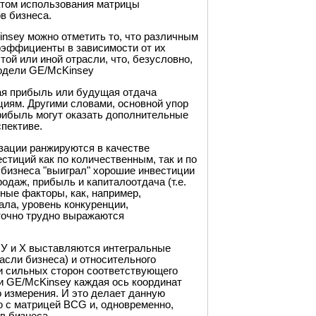
том использования матрицы
в бизнеса.
insey можно отметить то, что различным
коэффициенты в зависимости от их
той или иной отрасли, что, безусловно,
модели GE/McKinsey
ая прибыль или будущая отдача
циям. Другими словами, основной упор
прибыль могут оказать дополнительные
спективе.
зации ранжируются в качестве
стиций как по количественным, так и по
 бизнеса "выиграл" хорошие инвестиции
даж, прибыль и капиталоотдача (т.е.
ные факторы, как, например,
ала, уровень конкуренции,
аточно трудно выражаются
 У и Х выставляются интегральные
асли бизнеса) и относительного
и сильных сторон соответствующего
ли GE/McKinsey каждая ось координат
о измерения. И это делает данную
ю с матрицей BCG и, одновременно,