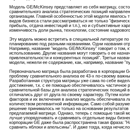
Модель GE/McKinsey представляет из себя матрицу, состо
сравнительного анализа стратегических позиций направле
организации. Главной особенностью этой модели явилось т
видов бизнеса стали рассматриваться не только "физическ
прибыль, отдача инвестиций и т.п.), но и субъективные хара
изменчивость доли рынка, технологии, состояние кадрового 
Эту модель можно встретить в специальной литературе по
планированию под разными названиями. Одни названия отр
Например, название "модель GE/McKinsey" говорит о том, 
использованию. Другие названия могут говорить о ее назна
привлекательности и конкурентных позиций". Третьи назв
модели, нежели ее содержание, как, например, название "п
Первоначально матрица была разработана в корпорации Gen
проблему сравнительного анализа ее 43-х по-своему важн
Разработанная структура матрицы уже сама по себе видел
достижение, т.к. с ее помощью обеспечивалось частичное
сравнительной базы для анализа стратегических позиций в
отличались друг от друга по своему характеру. Путем кол
факторов и их включения в анализ модель обеспечивала 
количеством релевантной информации. Само собой разумее
решение принималось не только на основании результатов
предлагаемой матрице. Однако, теперь с помощью такой 
лучше упорядочивать и сравнивать отдельные виды бизнес
корпорации GE даже была распространена такая фраза: "Н
сравнить яблоки и апельсины". И даже тогда, когда нечис