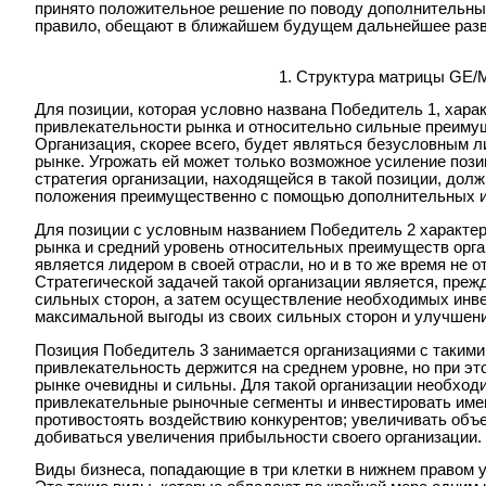
принято положительное решение по поводу дополнительных
правило, обещают в ближайшем будущем дальнейшее разви
1. Структура матрицы GE/
Для позиции, которая условно названа Победитель 1, хар
привлекательности рынка и относительно сильные преимущ
Организация, скорее всего, будет являться безусловным л
рынке. Угрожать ей может только возможное усиление поз
стратегия организации, находящейся в такой позиции, дол
положения преимущественно с помощью дополнительных и
Для позиции с условным названием Победитель 2 характе
рынка и средний уровень относительных преимуществ орган
является лидером в своей отрасли, но и в то же время не о
Стратегической задачей такой организации является, преж
сильных сторон, а затем осуществление необходимых инв
максимальной выгоды из своих сильных сторон и улучшен
Позиция Победитель 3 занимается организациями с такими
привлекательность держится на среднем уровне, но при эт
рынке очевидны и сильны. Для такой организации необходи
привлекательные рыночные сегменты и инвестировать имен
противостоять воздействию конкурентов; увеличивать объе
добиваться увеличения прибыльности своего организации.
Виды бизнеса, попадающие в три клетки в нижнем правом 