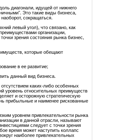
доль диагонали, идущей от нижнего
ничными". Это такие виды бизнеса,
 наоборот, сокращаться.
ний левый угол), что связано, как
 преимуществами организации,
точки зрения состояния рынка бизнес,
реимуществ, которые обещают
ование в ее развитие;
авить данный вид бизнеса.
я отсутствием каких-либо особенных
ний уровень относительных преимуществ
деляет и осторожную стратегическую
ень прибыльные и наименее рискованные
изким уровнем привлекательности рынка
низации в данной отрасли, называют
нвестициями следует с точки зрения
юбое время может наступить коллапс
вокруг наиболее привлекательных