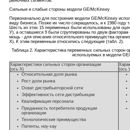
рыночных сегментов.
Сильные и слабые стороны модели GE/McKinsey
Первоначально для построения модели GE/McKinsey испо
виду бизнеса. Позже их число сокращалось, и к 1980 году 
Шесть из этих 15 переменных были использованы для оцен
У), а оставшиеся 9 были сгруппированы по двум факторам 
мощь - для описания относительного преимущества органи
X). К этим переменным относились следующие (табл. 2).
Таблица 2. Характеристика переменных сильных сторон о
используемых в модели GE
Характеристики сильных сторон организации
Харак
(ось X)
(ось 
Относительная доля рынка
Рост доли рынка
Охват дистрибьюторской сети
Эффективность сети дистрибьюции
Квалификация персонала
Преданность потребителя продукции
организации
Технологические преимущества
Патенты, ноу-хау