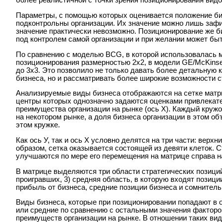
более реалистичной с точки зрения позиционирования видо
Параметры, с помощью которых оценивается положение биз
подконтрольны организации. Их значение можно лишь зафи
значение практически невозможно. Позиционирование же би
под контролем самой организации и при желании может быт
По сравнению с моделью BCG, в которой использовалась м
позиционирования размерностью 2х2, в модели GE/McKins
до 3х3. Это позволило не только давать более детальную
бизнеса, но и рассматривать более широкие возможности с
Анализируемые виды бизнеса отображаются на сетке матри
центры которых однозначно задаются оценками привлекате
преимущества организации на рынке (ось X). Каждый круж
на некотором рынке, а доля бизнеса организации в этом о
этом кружке.
Как ось У, так и ось Х условно делятся на три части: верхн
образом, сетка оказывается состоящей из девяти клеток. 
улучшаются по мере его перемещения на матрице справа н
В матрице выделяются три области стратегических позиций:
проигравших, 3) средняя область, в которую входят позици
прибыль от бизнеса, средние позиции бизнеса и сомнител
Виды бизнеса, которые при позиционировании попадают в 
или средние по сравнению с остальными значения факторо
преимуществ организации на рынке. В отношении таких вид