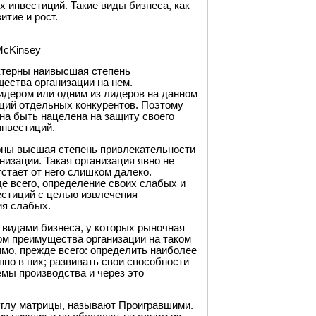
 инвестиций. Такие виды бизнеса, как
тие и рост.
McKinsey
актерны наивысшая степень
ества организации на нем.
идером или одним из лидеров на данном
иций отдельных конкурентов. Поэтому
жна быть нацелена на защиту своего
нвестиций.
рны высшая степень привлекательности
изации. Такая организация явно не
тстает от него слишком далеко.
де всего, определение своих слабых и
естиций с целью извлечения
ия слабых.
 видами бизнеса, у которых рыночная
ом преимущества организации на таком
мо, прежде всего: определить наиболее
но в них; развивать свои способности
мы производства и через это
углу матрицы, называют Проигравшими.