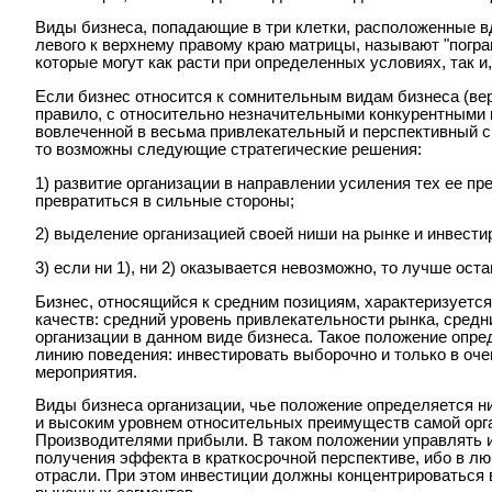
Виды бизнеса, попадающие в три клетки, расположенные в
левого к верхнему правому краю матрицы, называют "погра
которые могут как расти при определенных условиях, так и,
Если бизнес относится к сомнительным видам бизнеса (верх
правило, с относительно незначительными конкурентными
вовлеченной в весьма привлекательный и перспективный с 
то возможны следующие стратегические решения:
1) развитие организации в направлении усиления тех ее п
превратиться в сильные стороны;
2) выделение организацией своей ниши на рынке и инвестир
3) если ни 1), ни 2) оказывается невозможно, то лучше ост
Бизнес, относящийся к средним позициям, характеризуетс
качеств: средний уровень привлекательности рынка, сред
организации в данном виде бизнеса. Такое положение опре
линию поведения: инвестировать выборочно и только в оч
мероприятия.
Виды бизнеса организации, чье положение определяется н
и высоким уровнем относительных преимуществ самой орга
Производителями прибыли. В таком положении управлять и
получения эффекта в краткосрочной перспективе, ибо в л
отрасли. При этом инвестиции должны концентрироваться 