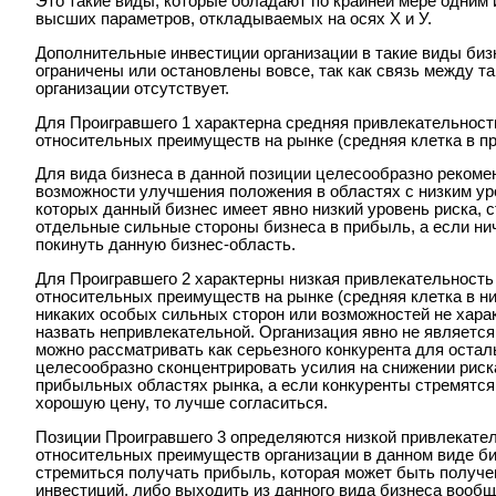
Это такие виды, которые обладают по крайней мере одним 
высших параметров, откладываемых на осях Х и У.
Дополнительные инвестиции организации в такие виды биз
ограничены или остановлены вовсе, так как связь между т
организации отсутствует.
Для Проигравшего 1 характерна средняя привлекательность
относительных преимуществ на рынке (средняя клетка в пр
Для вида бизнеса в данной позиции целесообразно рекоме
возможности улучшения положения в областях с низким уро
которых данный бизнес имеет явно низкий уровень риска, 
отдельные сильные стороны бизнеса в прибыль, а если нич
покинуть данную бизнес-область.
Для Проигравшего 2 характерны низкая привлекательность
относительных преимуществ на рынке (средняя клетка в ни
никаких особых сильных сторон или возможностей не хара
назвать непривлекательной. Организация явно не является 
можно рассматривать как серьезного конкурента для остал
целесообразно сконцентрировать усилия на снижении риска
прибыльных областях рынка, а если конкуренты стремятся
хорошую цену, то лучше согласиться.
Позиции Проигравшего 3 определяются низкой привлекате
относительных преимуществ организации в данном виде би
стремиться получать прибыль, которая может быть получе
инвестиций, либо выходить из данного вида бизнеса вообщ