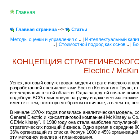
Главная
Главная страница
-->
Статьи
Методы оценки и управления с
.. |
Интеллектуальный капит
.. |
Стоимостной подход как основ
.. |
Бо
КОНЦЕПЦИЯ СТРАТЕГИЧЕСКОГО 
Electric / McKi
Успех, который сопутствовал модели стратегического анал
разработанной специалистами Бостон Консалтинг Групп, с
исследования в этой области. Одна за другой начали появ
подобную BCG смысловую нагрузку и даже весьма схожие с
вместе с тем, некоторым образом отличные, а в чем-то, не
В начале 1970-х годов появилась аналитическая модель, 
General Electric и консалтинговой компанией McKinsey & С
GE/McKinsey". К 1980 году она стала наиболее популярно
стратегических позиций бизнеса. Одно время в середине 80
36% организаций из списка Форчун 1000 и 45% организаций
эту методику анализа и планирования.