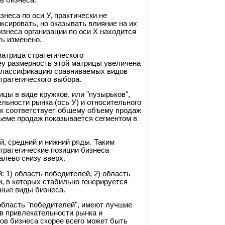
в бизнеса.
неса по оси У, практически не
ксировать, но оказывать влияние на их
знеса организации по оси Х находится
ь изменено.
атрица стратегического
ey размерность этой матрицы увеличена
 классификацию сравниваемых видов
тратегического выбора.
цы в виде кружков, или "пузырьков",
льности рынка (ось У) и относительного
ок соответствует общему объему продаж
бъеме продаж показывается сегментом в
ий, средний и нижний ряды. Таким
Стратегические позиции бизнеса
алево снизу вверх.
 1) область победителей, 2) область
и, в которых стабильно генерируется
ьные виды бизнеса.
область "победителей", имеют лучшие
в привлекательности рынка и
ов бизнеса скорее всего может быть