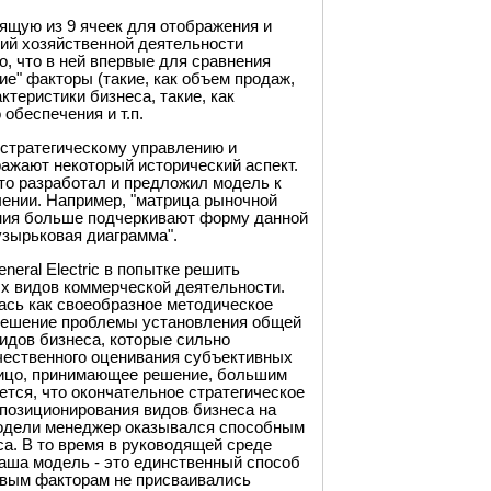
ящую из 9 ячеек для отображения и
ний хозяйственной деятельности
о, что в ней впервые для сравнения
ие" факторы (такие, как объем продаж,
ктеристики бизнеса, такие, как
обеспечения и т.п.
 стратегическому управлению и
ажают некоторый исторический аспект.
кто разработал и предложил модель к
чении. Например, "матрица рыночной
ания больше подчеркивают форму данной
узырьковая диаграмма".
eral Electric в попытке решить
ых видов коммерческой деятельности.
ась как своеобразное методическое
 решение проблемы установления общей
идов бизнеса, которые сильно
ичественного оценивания субъективных
лицо, принимающее решение, большим
тся, что окончательное стратегическое
 позиционирования видов бизнеса на
модели менеджер оказывался способным
а. В то время в руководящей среде
аша модель - это единственный способ
ловым факторам не присваивались