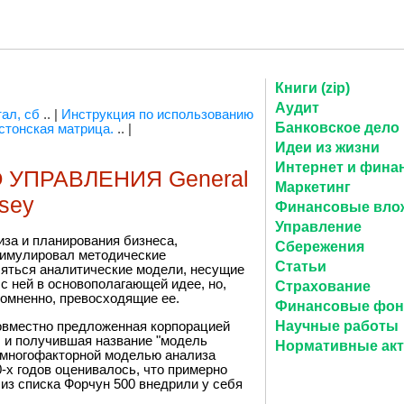
Книги (zip)
Аудит
ал, сб
.. |
Инструкция по использованию
Банковское дело
стонская матрица.
.. |
Идеи из жизни
Интернет и фина
УПРАВЛЕНИЯ General
Маркетинг
nsey
Финансовые вло
Управление
иза и планирования бизнеса,
Сбережения
тимулировал методические
Статьи
ляться аналитические модели, несущие
 ней в основополагающей идее, но,
Страхование
сомненно, превосходящие ее.
Финансовые фо
Научные работы
совместно предложенная корпорацией
о. и получившая название "модель
Нормативные ак
й многофакторной моделью анализа
-х годов оценивалось, что примерно
 из списка Форчун 500 внедрили у себя