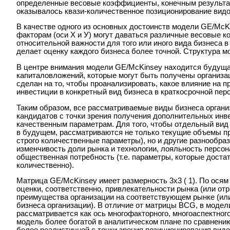
определенные весовые коэффициенты, конечным результа
оказывалось квази-количественное позиционирование видо
В качестве одного из основных достоинств модели GE/McK
факторам (оси Х и У) могут даваться различные весовые 
относительной важности для того или иного вида бизнеса в 
делает оценку каждого бизнеса более точной. Структура 
В центре внимания модели GE/McKinsey находится будущ
капиталовложений, которые могут быть получены организа
сделан на то, чтобы проанализировать, какое влияние на 
инвестиции в конкретный вид бизнеса в краткосрочной пер
Таким образом, все рассматриваемые виды бизнеса органи
кандидатов с точки зрения получения дополнительных инве
качественным параметрам. Для того, чтобы отдельный вид
в будущем, рассматриваются не только текущие объемы про
строго количественные параметры), но и другие разнообраз
изменчивость доли рынка и технологии, лояльность персон
общественная потребность (т.е. параметры, которые дост
количественно).
Матрица GE/McKinsey имеет размерность 3х3 ( 1). По осям
оценки, соответственно, привлекательности рынка (или отр
преимущества организации на соответствующем рынке (ил
бизнеса организации). В отличие от матрицы BCG, в моде
рассматривается как ось многофакторного, многоаспектног
модель более богатой в аналитическом плане по сравнени