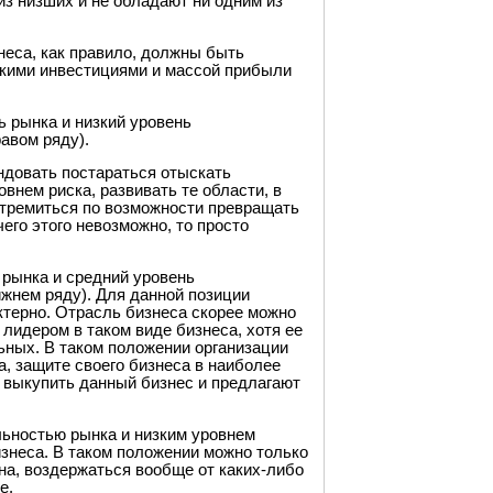
из низших и не обладают ни одним из
неса, как правило, должны быть
акими инвестициями и массой прибыли
 рынка и низкий уровень
авом ряду).
ндовать постараться отыскать
внем риска, развивать те области, в
стремиться по возможности превращать
его этого невозможно, то просто
 рынка и средний уровень
жнем ряду). Для данной позиции
ктерно. Отрасль бизнеса скорее можно
лидером в таком виде бизнеса, хотя ее
ьных. В таком положении организации
, защите своего бизнеса в наиболее
 выкупить данный бизнес и предлагают
льностью рынка и низким уровнем
знеса. В таком положении можно только
на, воздержаться вообще от каких-либо
е.