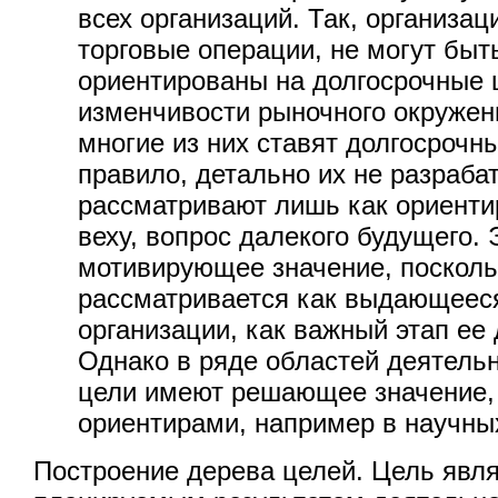
всех организаций. Так, организа
торговые операции, не могут быт
ориентированы на долгосрочные 
изменчивости рыночного окружен
многие из них ставят долгосрочны
правило, детально их не разраба
рассматривают лишь как ориенти
веху, вопрос далекого будущего. 
мотивирующее значение, посколь
рассматривается как выдающеес
организации, как важный этап ее
Однако в ряде областей деятель
цели имеют решающее значение,
ориентирами, например в научны
Построение дерева целей. Цель явля