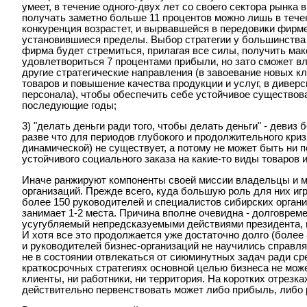
умеет, в течение одного-двух лет со своего сектора рынка 
получать заметно больше 11 процентов можно лишь в течени
конкуренция возрастет, и вырвавшейся в передовики фирме
установившиеся пределы. Выбор стратегии у большинства 
фирма будет стремиться, прилагая все силы, получить ма
удовлетвориться 7 процентами прибыли, но зато сможет в
другие стратегические направления (в завоевание новых к
товаров и повышение качества продукции и услуг, в дивер
персонала), чтобы обеспечить себе устойчивое существов
последующие годы;
3) "делать деньги ради того, чтобы делать деньги" - деви
разве что для периодов глубокого и продолжительного криз
динамической) не существует, а потому не может быть ни 
устойчивого социального заказа на какие-то виды товаров и
Иначе ранжируют компоненты своей миссии владельцы и м
организаций. Прежде всего, куда большую роль для них иг
более 150 руководителей и специалистов сибирских органи
занимает 1-2 места. Причина вполне очевидна - долговре
усугубляемый непредсказуемыми действиями президента, 
И хотя все это продолжается уже достаточно долго (более
и руководителей бизнес-организаций не научились справл
не в состоянии отвлекаться от сиюминутных задач ради ср
краткосрочных стратегиях основной целью бизнеса не може
клиенты, ни работники, ни территория. На коротких отрезк
действительно первенствовать может либо прибыль, либо 