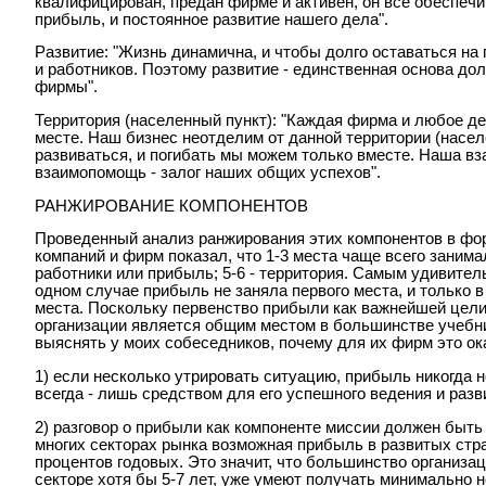
квалифицирован, предан фирме и активен, он все обеспечит 
прибыль, и постоянное развитие нашего дела".
Развитие: "Жизнь динамична, и чтобы долго оставаться на 
и работников. Поэтому развитие - единственная основа до
фирмы".
Территория (населенный пункт): "Каждая фирма и любое д
месте. Наш бизнес неотделим от данной территории (населен
развиваться, и погибать мы можем только вместе. Наша вз
взаимопомощь - залог наших общих успехов".
РАНЖИРОВАНИЕ КОМПОНЕНТОВ
Проведенный анализ ранжирования этих компонентов в ф
компаний и фирм показал, что 1-3 места чаще всего занимал
работники или прибыль; 5-6 - территория. Самым удивитель
одном случае прибыль не заняла первого места, и только в
места. Поскольку первенство прибыли как важнейшей цели
организации является общим местом в большинстве учебни
выяснять у моих собеседников, почему для их фирм это ока
1) если несколько утрировать ситуацию, прибыль никогда 
всегда - лишь средством для его успешного ведения и разв
2) разговор о прибыли как компоненте миссии должен быть
многих секторах рынка возможная прибыль в развитых стра
процентов годовых. Это значит, что большинство организа
секторе хотя бы 5-7 лет, уже умеют получать минимально 