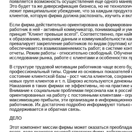
появляется возможность осуществления еще одного маневра
Это будет та же диверсификация бизнеса, но не технологиче
лежит принципиальное убеждение, что за каждым продуктом
клиентов, которую фирма должна распознать, изучить и вк
Если фирма действительно ориентирована на формирование
работник в ней - активный коммуникатор, понимающий и у
принцип "Клиент превыше всего!". Соответственно, при н
к образованию, внешним данным и коммуникабельности кан
превалирует закрепление работников по видам (группам) к
обеспечивается взаимозаменяемость работ; в системе ко
отчеты. Режим работы - относительно свободный. Обучени
исследовании рынка, работе с клиентами и особенностях п
В структуре трудовой мотивации работников чаще всего б
профессиональный типы. Одним из основных показателей 
состояние клиентской базы - рост числа клиентов, сохран
новых групп клиентов и т. п. Широко используются денежн
Наказания в таких фирмах не эффективны, но на практике
Внимание к социальным проблемам персонала как в россий
ориентированных на работу с постоянными клиентами - огр
максимизацию прибыли, эти организации в информационно
работников. Их достаточно подробно информируют только о
поддерживается и обратная связь.
ДЕЛО
Этот компонент миссии фирмы может оказаться преоблада
всего, дело окажется основой стратегии фирм, действующих