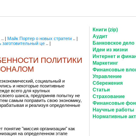
Книги (zip)
Аудит
.. |
Майк Портер о новых стратеги
.. |
Банковское дело
ь заготовительный це
.. |
Идеи из жизни
Интернет и фина
БЕННОСТИ ПОЛИТИКИ
Маркетинг
СОНАЛОМ
Финансовые вло
Управление
еэкономический, социальный и
Сбережения
ились и некоторые позитивные
Статьи
ежде всего для крупных
 своего шанса, предприняв попытку не
Страхование
и тем самым поправить свою экономику,
Финансовые фо
азрабатывая и реализуя определенные
Научные работы
Нормативные ак
т понятие "миссия организации" как
анизация на определенном этапе