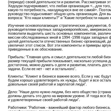
(периоде) своей деятельности и развития. Рассматривая это
Хедоури подчеркивают, что любая организация <...для тог
какую-то потребность, находящуюся вне ее самой>. Поэто
руководство подыскивает общую цель организации. Для вы
вопроса: "Кто наши клиенты?" и "Какие потребности наших
Изучение основополагающих стратегических документов, 
руководителями крупных западноевропейских, американски
позволили выделить шесть основных компонентов, различ
миссии обследованных мной в 1994 -1998 годах западных
целей деятельности отечественных бизнес-организаций, д
увеличил этот список. Вот эти компоненты и примеры аргу
приведенные в их обоснование.
Прибыль: "Главная цель и смысл деятельности любой бизн
размер текущей прибыли показывает, насколько успешна д
достаточна, можно думать о деле и развитии, платить дос
задачи. Если ее нет - нет и остального".
Клиенты: "Клиент в бизнесе важнее всего. Если у нас буд
будем хорошо удовлетворять их нужды, будет и все остальн
довольные своей работой и зарплатой люди".
Дело: "Наше дело нужно людям, без него общество (страна,
должны делать это дело на мировом уровне. И тогда все буд
и удовлетворенные своей работой люди".
Работники: "Работник - важнейший фактор любого бизнеса. 