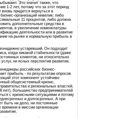
выбывают. Это значит также, что
е 1-2 лет, потому что за этот период
 вновь придется вернуться в
бизнес-организаций невелик: либо
ксимальные 11 процентов, либо должна
ложить дополнительные средства в
лиентов, в увеличение номенклатуры
сификацию деятельности или в развитие
ание на рынке и нормальную прибыль в
з безнадежно устаревший. Он подходит
иса, когда никакой стабильности (даже
постоянных клиентов, ни относительно
 услуг, ни ясных перспектив развития.
енеджеры российских бизнес-
рает прибыль - по результатам опросов
заций этот компонент устойчиво
менный общесистемный кризис,
правительства и региональных властей.
 8 лет), большинство предпринимателей
яться с кризисными ситуациями и потому
еднесрочных и долгосрочных. А при
т быть ни дело, ни постоянные
ах времени в миссии организации
развитие.