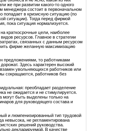
ов бизнеса и не ясно, какой из них
или же при развитии какого-то одного
 им менеджера состоит в первоначальном
но попадает в кризисную ситуацию (по
ой ситуации). Тогда перед фирмой
мя, пока ситуация нормализуется.
 на краткосрочные цели, наиболее
 видов ресурсов. Главное в стратегии
 затратах, связанных с данным ресурсом
спечить фирме желанную максимизацию
н предложениями, то работниками
 дорожат. Здесь характерен высокий
о взамен увольняющихся работников или
мы сокращаются, работников без
видуальная: преобладает разделение
ика не ожидается и не стимулируется.
а могут быть выделены только на
инаров для руководящего состава и
ьный и люмпенизированный тип трудовой
да невысока, не регламентирована
ристских решений руководства.
льно декларируемой. В качестве