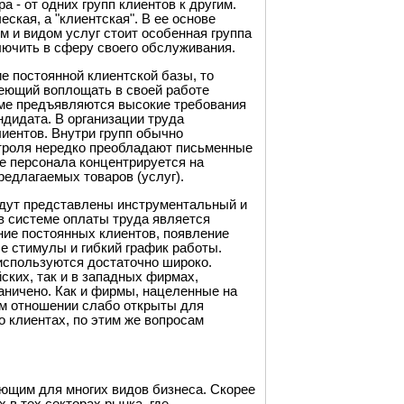
 - от одних групп клиентов к другим.
ская, а "клиентская". В ее основе
 и видом услуг стоит особенная группа
лючить в сферу своего обслуживания.
 постоянной клиентской базы, то
меющий воплощать в своей работе
айме предъявляются высокие требования
дидата. В организации труда
лиентов. Внутри групп обычно
нтроля нередко преобладают письменные
е персонала концентрируется на
редлагаемых товаров (услуг).
удут представлены инструментальный и
в системе оплаты труда является
ение постоянных клиентов, появление
ые стимулы и гибкий график работы.
 используются достаточно широко.
ских, так и в западных фирмах,
аничено. Как и фирмы, нацеленные на
м отношении слабо открыты для
 клиентах, по этим же вопросам
ющим для многих видов бизнеса. Скорее
 в тех секторах рынка, где