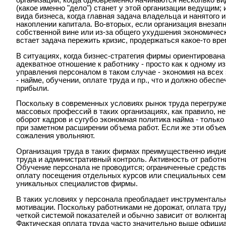
организации, когда одновременно начинаются несколько вид
(какое именно "дело") станет у этой организации ведущим; 
вида бизнеса, когда главная задача владельца и нанятого
накоплении капитала. Во-вторых, если организация внезап
собственной вине или из-за общего ухудшения экономическ
встает задача пережить кризис, продержаться какое-то вре
В ситуациях, когда бизнес-стратегия фирмы ориентирована
адекватное отношение к работнику - просто как к одному из
управления персоналом в таком случае - экономия на всех
- найме, обучении, оплате труда и пр., что и должно обе
прибыли.
Поскольку в современных условиях рынок труда перегруже
массовых профессий в таких организациях, как правило, не
оборот кадров и сугубо экономная политика найма - тольк
при заметном расширении объема работ. Если же эти объе
сожаления увольняют.
Организация труда в таких фирмах преимущественно инди
труда и административный контроль. Активность от работн
Обучение персонала не проводится; ограниченные средств
оплату посещения отдельных курсов или специальных сем
уникальных специалистов фирмы.
В таких условиях у персонала преобладает инструментал
мотивации. Поскольку работниками не дорожат, оплата тру
четкой системой показателей и обычно зависит от волюнта
Фактическая оплата труда часто значительно выше официа