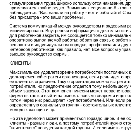
стимулирования труда широко используются наказания, д
применяются крайне редко. Внимания к социально-бытовы
наблюдается: "Вас наняли на работу - вот и работайте! С ж
без присмотра - это ваши проблемы".
Система коммуникаций между руководством и рядовыми ра
минимизирована. Внутренняя информация о деятельности и
для работников закрыта, им сообщается только минималь
оперативно выполняемой работы; обратная связь с работн
решаются в индивидуальном порядке, профсоюза или друго
интересов работников, как правило, нет. Все вопросы упр
высшее руководство фирмы.
КЛИЕНТЫ
Максимальное удовлетворение потребностей постоянных к
долговременной стратеги организации, если речь идет о пр
ее клиентов ограничен. Такую ориентацию можно встретить
потребителя, но предпочтение отдается тому небольшому ч
объем заказов. Этот компонент миссии может первенствова
фирма пытается выйти на рынок с новым товаром и ищет ос
потом через них расширяет круг потребителей. Или если р
определенную социальную группу - состоятельных клиенто
молодых женщин и пр.
Но эта идеология может применяться гораздо шире. В ее ос
клиенты - разные люди, а поэтому потребителей нужно стр
"клиентского" поведения каждой группы. И если иметь стр