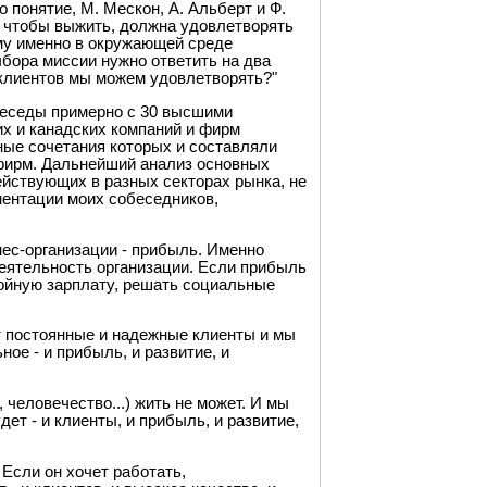
 понятие, М. Мескон, А. Альберт и Ф.
о, чтобы выжить, должна удовлетворять
му именно в окружающей среде
бора миссии нужно ответить на два
 клиентов мы можем удовлетворять?"
беседы примерно с 30 высшими
х и канадских компаний и фирм
ные сочетания которых и составляли
 фирм. Дальнейший анализ основных
ействующих в разных секторах рынка, не
ментации моих собеседников,
ес-организации - прибыль. Именно
еятельность организации. Если прибыль
тойную зарплату, решать социальные
ут постоянные и надежные клиенты и мы
ое - и прибыль, и развитие, и
 человечество...) жить не может. И мы
ет - и клиенты, и прибыль, и развитие,
Если он хочет работать,