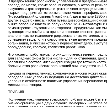
В предпочтениях российских управленцев и предпринимате
последнее место, кроме особых случаев, о которых речь п
ситуацию и краткосрочные стратегии явно недооцениваютс
старых предприятий, которым сложно менять профиль сво
"Новосибирский оловянный комбинат", где в начале 1990-х
других видов бизнеса, чтобы путем диверсификации снизит
рынке олова, но ничего не получилось: "Мы - металлурги и
ремонтировать грузовики или торговать продуктами, как мы
руководители комбината приняли решение сконцентрироват
аналогичных по технологии редкоземельных металлов, а пр
успешные) выделили в самостоятельные дочерние предпр
организаций, в миссии которых первенствует дело, высту
оборудование, корпуса, коллектив работников.
Что касается работников, то они для отечественных предп
для западных фирм (в том числе и для их отделений, дейс
работники в составе миссии организации достаточно часто м
большинства российских организаций они находятся на 4-5
Каждый из перечисленных компонентов миссии может оказа
определенных условиях ведущим на достаточно длительны
условия и особенности политики управления персоналом п
миссии организации.
ПРИБЫЛЬ
Получение максимально возможной прибыли может быть в
бизнес-организации в двух случаях. Во-первых, на этапе 