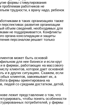
ругие формы стимулирования
м проблемам работников не
ильем трудности, к врачу надо, ребенок
ботниками в таких организациях также
 перспективах развития организации
ный объем сведений, необходимых для
иками не поддерживается. Конфликты
го органа консолидации и защиты
авления персоналом решает только
лиентов может быть основой
офильном для нее бизнесе и если круг
 и в фирмах, работающих на массового
ислу клиентов, которое дает основной
ть и в других ситуациях. Скажем, если
обых клиентов, завоевывает их, а
абота фирмы ориентирована на
в, людей со средним достатком, детей,
нове лежит представление о том, что
уктурировать, чтобы понять особенности
уктурированных потребителей, у фирмы