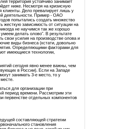
лей территория устойчиво занимает
ойдет ниже. Несмотря на кризисную
я клиенты. Дело превалирует лишь у
ей деятельности. Пример - ОАО
 годов попытались создать множество
ь жесткую зависимость от ситуации на
 никогда не научимся так же хорошо
 умеем делать олово". В результате
ь свои усилия на производстве олова и
очие виды бизнеса (кстати, довольно
иятия. Определяющими факторами для
пают имеющиеся технологии,
риятий сегодня явно менее важны, чем
твующих в России). Если на Западе
огут занимать 3-е место, то у
 месте.
ться для организации при
й период времени. Рассмотрим эти
ри первенстве отдельных компонентов
едущей составляющей стратегии
первоначального становления