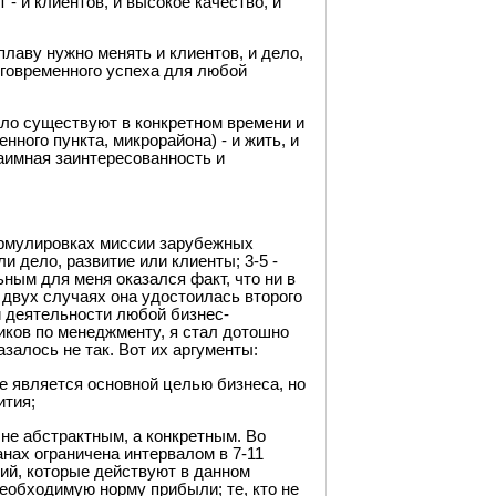
- и клиентов, и высокое качество, и
плаву нужно менять и клиентов, и дело,
лговременного успеха для любой
ело существуют в конкретном времени и
ного пункта, микрорайона) - и жить, и
аимная заинтересованность и
ормулировках миссии зарубежных
и дело, развитие или клиенты; 3-5 -
ным для меня оказался факт, что ни в
 двух случаях она удостоилась второго
 деятельности любой бизнес-
ков по менеджменту, я стал дотошно
залось не так. Вот их аргументы:
не является основной целью бизнеса, но
ития;
 не абстрактным, а конкретным. Во
нах ограничена интервалом в 7-11
ций, которые действуют в данном
необходимую норму прибыли; те, кто не